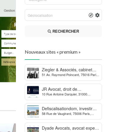
RECHERCHER
Nouveaux sites « premium »
Ziegler & Associés, cabinet
51 Av. Raymond Poincaré, 75016 Paris,
d’avocats en droit bancaire,
France
cryptomonnaie et escroqueries
financières
JR Avocat, droit de
10 Rue Antoine Darquier, 31000
l’environnement et de
Toulouse
l’urbanisme
Defiscalisationdom, investir
58 Rue de Vaugirard, 75006 Paris,
dans l’immobilier neuf Outre-
France
mer
Dyade Avocats, avocat expert