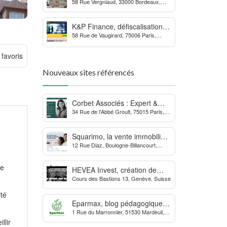
58 Rue Vergniaud, 33000 Bordeaux,
des procédures contre la
France
MDPH
K&P Finance, défiscalisation et
58 Rue de Vaugirard, 75006 Paris,
placements financiers
France
 favoris
Nouveaux sites référencés
Corbet Associés : Expert &
34 Rue de l'Abbé Groult, 75015 Paris,
Partenaire des Dirigeants
France
d’Entreprise
Squarimo, la vente immobilière
12 Rue Diaz, Boulogne-Billancourt,
interactive qui dynamise les
France
transactions
se
HEVEA Invest, création de
Cours des Bastions 13, Genève, Suisse
société et domiciliation en
Suisse
ité
Eparmax, blog pédagogique
1 Rue du Marronnier, 51530 Mardeuil,
sur les finances personnelles
France
llir