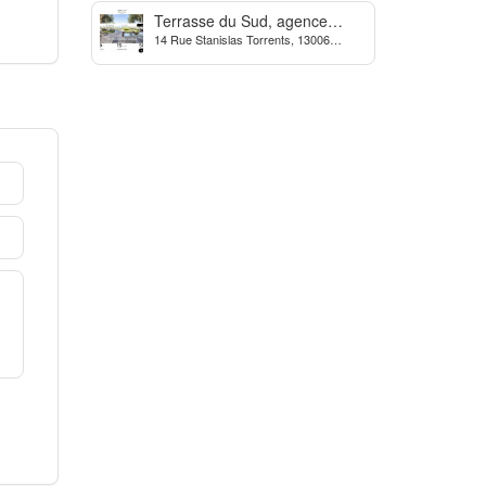
Terrasse du Sud, agence
14 Rue Stanislas Torrents, 13006
Immobilière à Marseille
Marseille, France