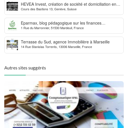
HEVEA Invest, création de société et domiciliation en
Cours des Bastions 13, Genève, Suisse
Suisse
Eparmax, blog pédagogique sur les finances
1 Rue du Marronnier, 51530 Mardeuil, France
personnelles
Terrasse du Sud, agence Immobilière à Marseille
14 Rue Stanislas Torrents, 13006 Marseille, France
Autres sites suggérés