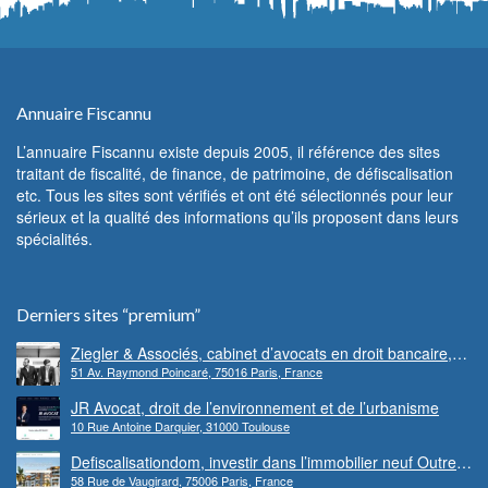
Annuaire Fiscannu
L’annuaire Fiscannu existe depuis 2005, il référence des sites
traitant de fiscalité, de finance, de patrimoine, de défiscalisation
etc. Tous les sites sont vérifiés et ont été sélectionnés pour leur
sérieux et la qualité des informations qu’ils proposent dans leurs
spécialités.
Derniers sites “premium”
Ziegler & Associés, cabinet d’avocats en droit bancaire,
51 Av. Raymond Poincaré, 75016 Paris, France
cryptomonnaie et escroqueries financières
JR Avocat, droit de l’environnement et de l’urbanisme
10 Rue Antoine Darquier, 31000 Toulouse
Defiscalisationdom, investir dans l’immobilier neuf Outre-
58 Rue de Vaugirard, 75006 Paris, France
mer