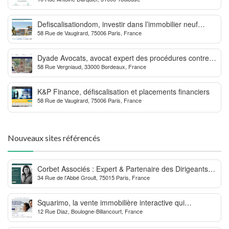
Defiscalisationdom, investir dans l’immobilier neuf
58 Rue de Vaugirard, 75006 Paris, France
Outre-mer
Dyade Avocats, avocat expert des procédures contre la
58 Rue Vergniaud, 33000 Bordeaux, France
MDPH
K&P Finance, défiscalisation et placements financiers
58 Rue de Vaugirard, 75006 Paris, France
Nouveaux sites référencés
Corbet Associés : Expert & Partenaire des Dirigeants
34 Rue de l'Abbé Groult, 75015 Paris, France
d’Entreprise
Squarimo, la vente immobilière interactive qui
12 Rue Diaz, Boulogne-Billancourt, France
dynamise les transactions