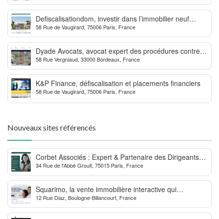
Defiscalisationdom, investir dans l’immobilier neuf
58 Rue de Vaugirard, 75006 Paris, France
Outre-mer
Dyade Avocats, avocat expert des procédures contre la
58 Rue Vergniaud, 33000 Bordeaux, France
MDPH
K&P Finance, défiscalisation et placements financiers
58 Rue de Vaugirard, 75006 Paris, France
Nouveaux sites référencés
Corbet Associés : Expert & Partenaire des Dirigeants
34 Rue de l'Abbé Groult, 75015 Paris, France
d’Entreprise
Squarimo, la vente immobilière interactive qui
12 Rue Diaz, Boulogne-Billancourt, France
dynamise les transactions