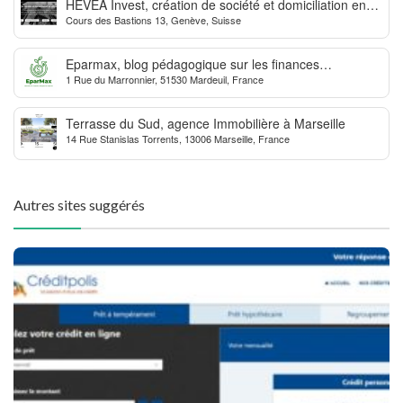
HEVEA Invest, création de société et domiciliation en
Cours des Bastions 13, Genève, Suisse
Suisse
Eparmax, blog pédagogique sur les finances
1 Rue du Marronnier, 51530 Mardeuil, France
personnelles
Terrasse du Sud, agence Immobilière à Marseille
14 Rue Stanislas Torrents, 13006 Marseille, France
Autres sites suggérés