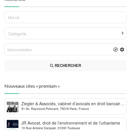
Catégorie
RECHERCHER
Nouveaux sites « premium »
Ziegler & Associés, cabinet d’avocats en droit bancaire,
51 Av. Raymond Poincaré, 75016 Paris, France
cryptomonnaie et escroqueries financières
JR Avocat, droit de l’environnement et de l’urbanisme
10 Rue Antoine Darquier, 31000 Toulouse