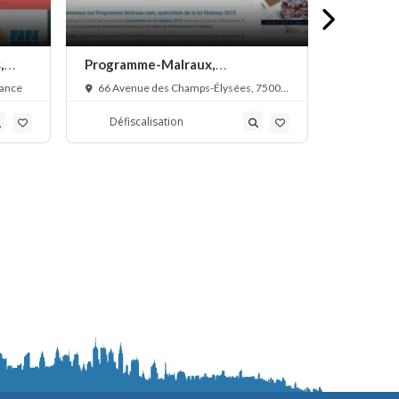
,
Programme-Malraux,
Baisser 
défiscalisation loi Malraux
défiscali
rance
66 Avenue des Champs-Élysées, 75008
8 Rue de 
Paris, France
Défiscalisation
Défisc