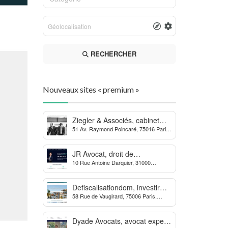
RECHERCHER
Nouveaux sites « premium »
Ziegler & Associés, cabinet
51 Av. Raymond Poincaré, 75016 Paris,
d’avocats en droit bancaire,
France
cryptomonnaie et escroqueries
financières
JR Avocat, droit de
10 Rue Antoine Darquier, 31000
l’environnement et de
Toulouse
l’urbanisme
Defiscalisationdom, investir
58 Rue de Vaugirard, 75006 Paris,
dans l’immobilier neuf Outre-
France
mer
Dyade Avocats, avocat expert