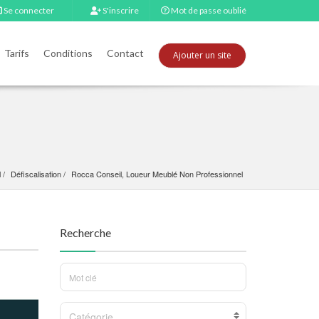
Se connecter
S'inscrire
Mot de passe oublié
Tarifs
Conditions
Contact
Ajouter un site
l
Défiscalisation
Rocca Conseil, Loueur Meublé Non Professionnel
Recherche
Catégorie