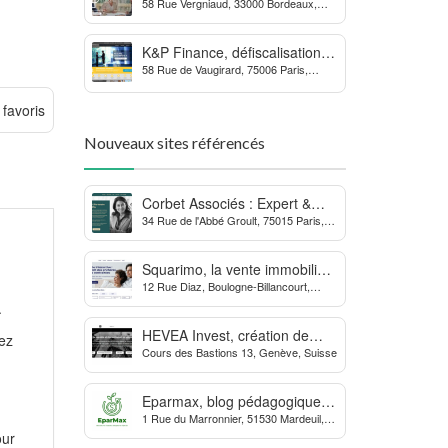
58 Rue Vergniaud, 33000 Bordeaux,
des procédures contre la
France
MDPH
K&P Finance, défiscalisation et
58 Rue de Vaugirard, 75006 Paris,
placements financiers
France
 favoris
Nouveaux sites référencés
Corbet Associés : Expert &
34 Rue de l'Abbé Groult, 75015 Paris,
Partenaire des Dirigeants
France
d’Entreprise
Squarimo, la vente immobilière
12 Rue Diaz, Boulogne-Billancourt,
interactive qui dynamise les
France
.
transactions
HEVEA Invest, création de
rez
Cours des Bastions 13, Genève, Suisse
société et domiciliation en
Suisse
Eparmax, blog pédagogique
1 Rue du Marronnier, 51530 Mardeuil,
sur les finances personnelles
France
our