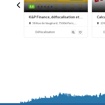
5.0
lisation
K&P Finance, défiscalisation et
Calcu
placements financiers
A bis
9 Paris,
58 Rue de Vaugirard, 75006 Paris,
139 
France
Défiscalisation
D