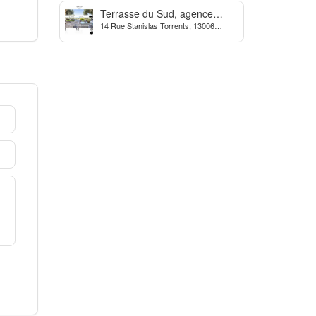
Terrasse du Sud, agence
14 Rue Stanislas Torrents, 13006
Immobilière à Marseille
Marseille, France