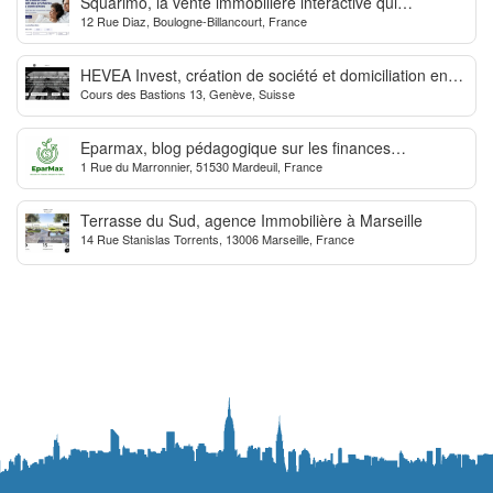
Squarimo, la vente immobilière interactive qui
12 Rue Diaz, Boulogne-Billancourt, France
dynamise les transactions
HEVEA Invest, création de société et domiciliation en
Cours des Bastions 13, Genève, Suisse
Suisse
Eparmax, blog pédagogique sur les finances
1 Rue du Marronnier, 51530 Mardeuil, France
personnelles
Terrasse du Sud, agence Immobilière à Marseille
14 Rue Stanislas Torrents, 13006 Marseille, France