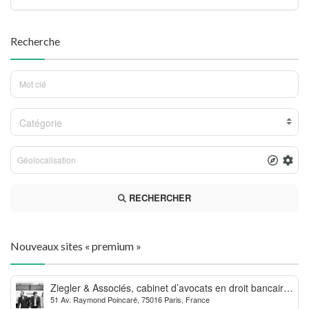
Recherche
Catégorie
RECHERCHER
Nouveaux sites « premium »
Ziegler & Associés, cabinet d’avocats en droit bancaire,
51 Av. Raymond Poincaré, 75016 Paris, France
cryptomonnaie et escroqueries financières