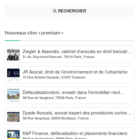
RECHERCHER
Nouveaux sites « premium »
Ziegler & Associés, cabinet d’avocats en droit bancaire,
51 Av. Raymond Poincaré, 75016 Paris, France
cryptomonnaie et escroqueries financières
JR Avocat, droit de l’environnement et de l’urbanisme
10 Rue Antoine Darquier, 31000 Toulouse
Defiscalisationdom, investir dans l’immobilier neuf
58 Rue de Vaugirard, 75006 Paris, France
Outre-mer
Dyade Avocats, avocat expert des procédures contre la
58 Rue Vergniaud, 33000 Bordeaux, France
MDPH
K&P Finance, défiscalisation et placements financiers
58 Rue de Vaugirard, 75006 Paris, France