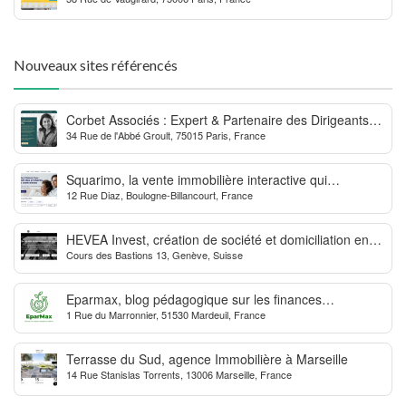
Nouveaux sites référencés
Corbet Associés : Expert & Partenaire des Dirigeants
34 Rue de l'Abbé Groult, 75015 Paris, France
d’Entreprise
Squarimo, la vente immobilière interactive qui
12 Rue Diaz, Boulogne-Billancourt, France
dynamise les transactions
HEVEA Invest, création de société et domiciliation en
Cours des Bastions 13, Genève, Suisse
Suisse
Eparmax, blog pédagogique sur les finances
1 Rue du Marronnier, 51530 Mardeuil, France
personnelles
Terrasse du Sud, agence Immobilière à Marseille
14 Rue Stanislas Torrents, 13006 Marseille, France