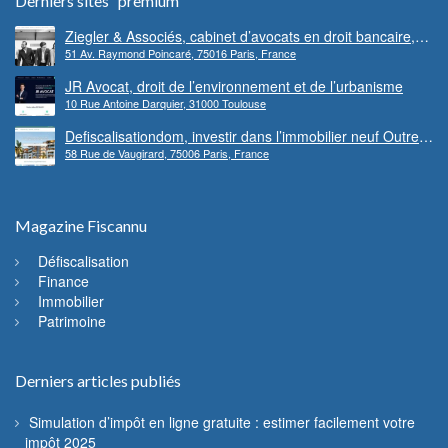
Derniers sites “premium”
Ziegler & Associés, cabinet d’avocats en droit bancaire,
51 Av. Raymond Poincaré, 75016 Paris, France
cryptomonnaie et escroqueries financières
JR Avocat, droit de l’environnement et de l’urbanisme
10 Rue Antoine Darquier, 31000 Toulouse
Defiscalisationdom, investir dans l’immobilier neuf Outre-
58 Rue de Vaugirard, 75006 Paris, France
mer
Magazine Fiscannu
Défiscalisation
Finance
Immobilier
Patrimoine
Derniers articles publiés
Simulation d’impôt en ligne gratuite : estimer facilement votre
impôt 2025