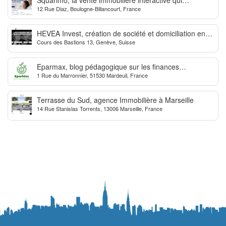
12 Rue Diaz, Boulogne-Billancourt, France
dynamise les transactions
HEVEA Invest, création de société et domiciliation en
Cours des Bastions 13, Genève, Suisse
Suisse
Eparmax, blog pédagogique sur les finances
1 Rue du Marronnier, 51530 Mardeuil, France
personnelles
Terrasse du Sud, agence Immobilière à Marseille
14 Rue Stanislas Torrents, 13006 Marseille, France