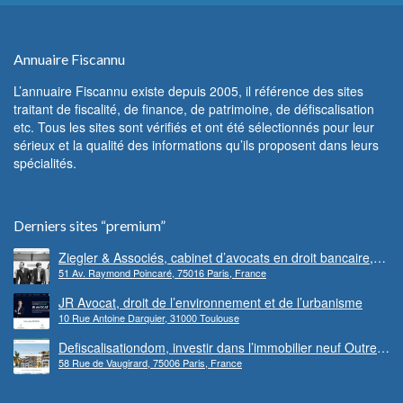
Annuaire Fiscannu
L’annuaire Fiscannu existe depuis 2005, il référence des sites
traitant de fiscalité, de finance, de patrimoine, de défiscalisation
etc. Tous les sites sont vérifiés et ont été sélectionnés pour leur
sérieux et la qualité des informations qu’ils proposent dans leurs
spécialités.
Derniers sites “premium”
Ziegler & Associés, cabinet d’avocats en droit bancaire,
51 Av. Raymond Poincaré, 75016 Paris, France
cryptomonnaie et escroqueries financières
JR Avocat, droit de l’environnement et de l’urbanisme
10 Rue Antoine Darquier, 31000 Toulouse
Defiscalisationdom, investir dans l’immobilier neuf Outre-
58 Rue de Vaugirard, 75006 Paris, France
mer