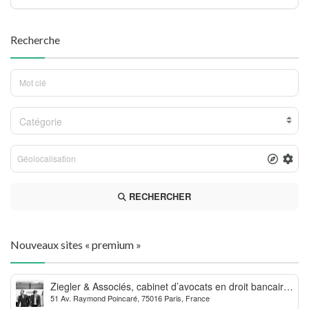
Recherche
Catégorie
RECHERCHER
Nouveaux sites « premium »
Ziegler & Associés, cabinet d’avocats en droit bancaire,
51 Av. Raymond Poincaré, 75016 Paris, France
cryptomonnaie et escroqueries financières