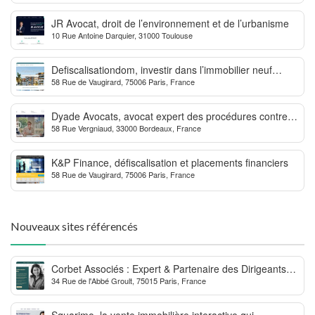
JR Avocat, droit de l’environnement et de l’urbanisme
10 Rue Antoine Darquier, 31000 Toulouse
Defiscalisationdom, investir dans l’immobilier neuf
58 Rue de Vaugirard, 75006 Paris, France
Outre-mer
Dyade Avocats, avocat expert des procédures contre la
58 Rue Vergniaud, 33000 Bordeaux, France
MDPH
K&P Finance, défiscalisation et placements financiers
58 Rue de Vaugirard, 75006 Paris, France
Nouveaux sites référencés
Corbet Associés : Expert & Partenaire des Dirigeants
34 Rue de l'Abbé Groult, 75015 Paris, France
d’Entreprise
Squarimo, la vente immobilière interactive qui