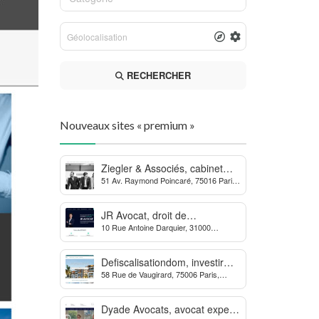
RECHERCHER
Nouveaux sites « premium »
Ziegler & Associés, cabinet
51 Av. Raymond Poincaré, 75016 Paris,
d’avocats en droit bancaire,
France
cryptomonnaie et escroqueries
financières
JR Avocat, droit de
10 Rue Antoine Darquier, 31000
l’environnement et de
Toulouse
l’urbanisme
Defiscalisationdom, investir
58 Rue de Vaugirard, 75006 Paris,
dans l’immobilier neuf Outre-
France
mer
Dyade Avocats, avocat expert