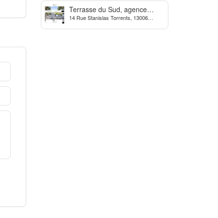
Terrasse du Sud, agence
14 Rue Stanislas Torrents, 13006
Immobilière à Marseille
Marseille, France