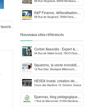
58 Rue Vergniaud, 33000 Bordeaux,
des procédures contre la
France
MDPH
K&P Finance, défiscalisation et
58 Rue de Vaugirard, 75006 Paris,
placements financiers
France
 favoris
Nouveaux sites référencés
Corbet Associés : Expert &
34 Rue de l'Abbé Groult, 75015 Paris,
Partenaire des Dirigeants
France
d’Entreprise
Squarimo, la vente immobilière
12 Rue Diaz, Boulogne-Billancourt,
interactive qui dynamise les
France
-
transactions
HEVEA Invest, création de
Cours des Bastions 13, Genève, Suisse
société et domiciliation en
Suisse
Eparmax, blog pédagogique
1 Rue du Marronnier, 51530 Mardeuil,
sur les finances personnelles
France