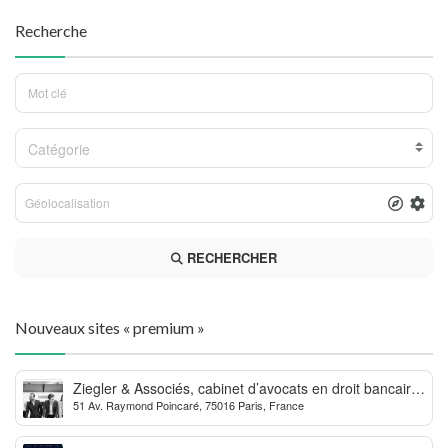
Recherche
Catégorie
RECHERCHER
Nouveaux sites « premium »
Ziegler & Associés, cabinet d’avocats en droit bancaire,
51 Av. Raymond Poincaré, 75016 Paris, France
cryptomonnaie et escroqueries financières