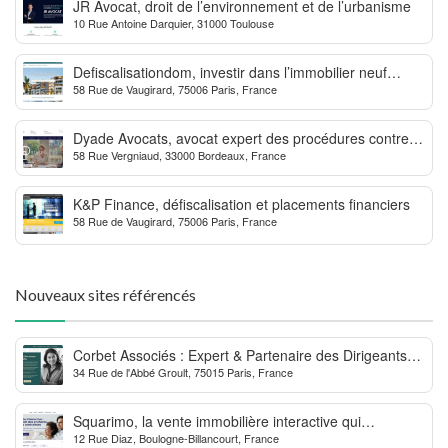
JR Avocat, droit de l’environnement et de l’urbanisme
10 Rue Antoine Darquier, 31000 Toulouse
Defiscalisationdom, investir dans l’immobilier neuf
58 Rue de Vaugirard, 75006 Paris, France
Outre-mer
Dyade Avocats, avocat expert des procédures contre la
58 Rue Vergniaud, 33000 Bordeaux, France
MDPH
K&P Finance, défiscalisation et placements financiers
58 Rue de Vaugirard, 75006 Paris, France
Nouveaux sites référencés
Corbet Associés : Expert & Partenaire des Dirigeants
34 Rue de l'Abbé Groult, 75015 Paris, France
d’Entreprise
Squarimo, la vente immobilière interactive qui
12 Rue Diaz, Boulogne-Billancourt, France
dynamise les transactions