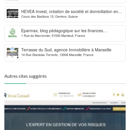
HEVEA Invest, création de société et domiciliation en
Cours des Bastions 13, Genève, Suisse
Suisse
Eparmax, blog pédagogique sur les finances
1 Rue du Marronnier, 51530 Mardeuil, France
personnelles
Terrasse du Sud, agence Immobilière à Marseille
14 Rue Stanislas Torrents, 13006 Marseille, France
Autres sites suggérés