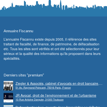
Annuaire Fiscannu
L’annuaire Fiscannu existe depuis 2005, il référence des sites
traitant de fiscalité, de finance, de patrimoine, de défiscalisation
etc. Tous les sites sont vérifiés et ont été sélectionnés pour leur
sérieux et la qualité des informations qu’ils proposent dans leurs
spécialités.
Derniers sites “premium”
Ziegler & Associés, cabinet d’avocats en droit bancaire,
51 Av. Raymond Poincaré, 75016 Paris, France
cryptomonnaie et escroqueries financières
JR Avocat, droit de l’environnement et de l’urbanisme
10 Rue Antoine Darquier, 31000 Toulouse