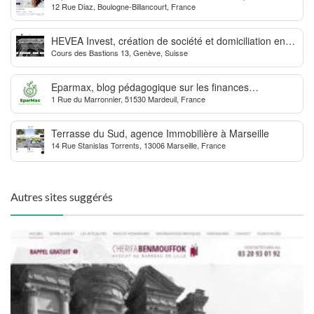
12 Rue Diaz, Boulogne-Billancourt, France
dynamise les transactions
HEVEA Invest, création de société et domiciliation en
Cours des Bastions 13, Genève, Suisse
Suisse
Eparmax, blog pédagogique sur les finances
1 Rue du Marronnier, 51530 Mardeuil, France
personnelles
Terrasse du Sud, agence Immobilière à Marseille
14 Rue Stanislas Torrents, 13006 Marseille, France
Autres sites suggérés