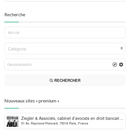
Recherche
Catégorie
RECHERCHER
Nouveaux sites « premium »
Ziegler & Associés, cabinet d’avocats en droit bancaire,
51 Av. Raymond Poincaré, 75016 Paris, France
cryptomonnaie et escroqueries financières