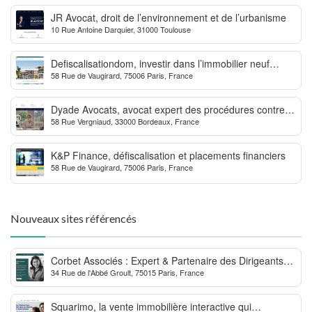
JR Avocat, droit de l’environnement et de l’urbanisme
10 Rue Antoine Darquier, 31000 Toulouse
Defiscalisationdom, investir dans l’immobilier neuf
58 Rue de Vaugirard, 75006 Paris, France
Outre-mer
Dyade Avocats, avocat expert des procédures contre la
58 Rue Vergniaud, 33000 Bordeaux, France
MDPH
K&P Finance, défiscalisation et placements financiers
58 Rue de Vaugirard, 75006 Paris, France
Nouveaux sites référencés
Corbet Associés : Expert & Partenaire des Dirigeants
34 Rue de l'Abbé Groult, 75015 Paris, France
d’Entreprise
Squarimo, la vente immobilière interactive qui