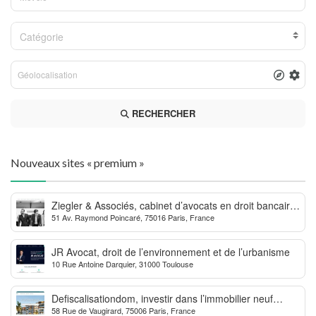
Catégorie
RECHERCHER
Nouveaux sites « premium »
Ziegler & Associés, cabinet d’avocats en droit bancaire,
51 Av. Raymond Poincaré, 75016 Paris, France
cryptomonnaie et escroqueries financières
JR Avocat, droit de l’environnement et de l’urbanisme
10 Rue Antoine Darquier, 31000 Toulouse
Defiscalisationdom, investir dans l’immobilier neuf
58 Rue de Vaugirard, 75006 Paris, France
Outre-mer