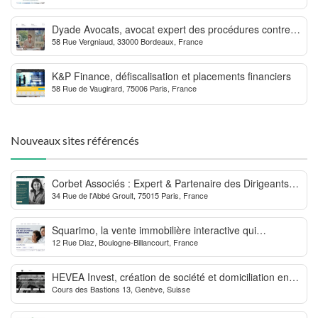
Dyade Avocats, avocat expert des procédures contre la
58 Rue Vergniaud, 33000 Bordeaux, France
MDPH
K&P Finance, défiscalisation et placements financiers
58 Rue de Vaugirard, 75006 Paris, France
Nouveaux sites référencés
Corbet Associés : Expert & Partenaire des Dirigeants
34 Rue de l'Abbé Groult, 75015 Paris, France
d’Entreprise
Squarimo, la vente immobilière interactive qui
12 Rue Diaz, Boulogne-Billancourt, France
dynamise les transactions
HEVEA Invest, création de société et domiciliation en
Cours des Bastions 13, Genève, Suisse
Suisse