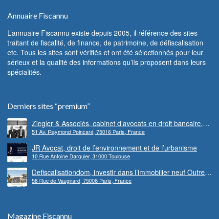
Annuaire Fiscannu
L’annuaire Fiscannu existe depuis 2005, il référence des sites
traitant de fiscalité, de finance, de patrimoine, de défiscalisation
etc. Tous les sites sont vérifiés et ont été sélectionnés pour leur
sérieux et la qualité des informations qu’ils proposent dans leurs
spécialités.
Derniers sites “premium”
Ziegler & Associés, cabinet d’avocats en droit bancaire,
51 Av. Raymond Poincaré, 75016 Paris, France
cryptomonnaie et escroqueries financières
JR Avocat, droit de l’environnement et de l’urbanisme
10 Rue Antoine Darquier, 31000 Toulouse
Defiscalisationdom, investir dans l’immobilier neuf Outre-
58 Rue de Vaugirard, 75006 Paris, France
mer
Magazine Fiscannu