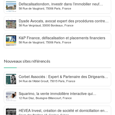
Defiscalisationdom, investir dans l’immobilier neuf
58 Rue de Vaugirard, 75006 Paris, France
Outre-mer
Dyade Avocats, avocat expert des procédures contre la
58 Rue Vergniaud, 33000 Bordeaux, France
MDPH
K&P Finance, défiscalisation et placements financiers
58 Rue de Vaugirard, 75006 Paris, France
Nouveaux sites référencés
Corbet Associés : Expert & Partenaire des Dirigeants
34 Rue de l'Abbé Groult, 75015 Paris, France
d’Entreprise
Squarimo, la vente immobilière interactive qui
12 Rue Diaz, Boulogne-Billancourt, France
dynamise les transactions
HEVEA Invest, création de société et domiciliation en
Cours des Bastions 13, Genève, Suisse