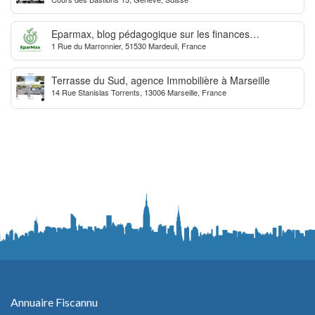
Suisse
Eparmax, blog pédagogique sur les finances
1 Rue du Marronnier, 51530 Mardeuil, France
personnelles
Terrasse du Sud, agence Immobilière à Marseille
14 Rue Stanislas Torrents, 13006 Marseille, France
Annuaire Fiscannu