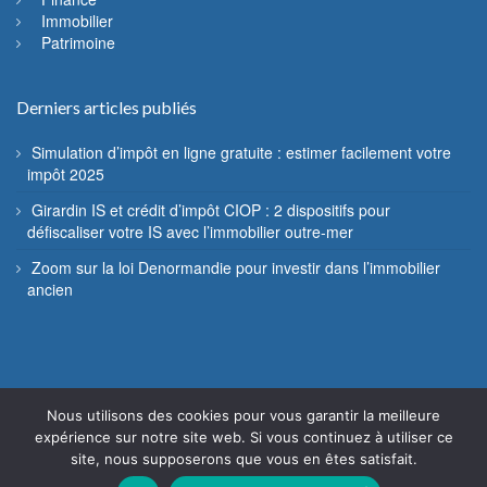
Immobilier
Patrimoine
Derniers articles publiés
Simulation d’impôt en ligne gratuite : estimer facilement votre
impôt 2025
Girardin IS et crédit d’impôt CIOP : 2 dispositifs pour
défiscaliser votre IS avec l’immobilier outre-mer
Zoom sur la loi Denormandie pour investir dans l’immobilier
ancien
Nous utilisons des cookies pour vous garantir la meilleure
© Fiscannu 2005 - 2022 - Reproduction interdite
expérience sur notre site web. Si vous continuez à utiliser ce
site, nous supposerons que vous en êtes satisfait.
Mentions légales
Contact