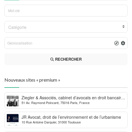
Catégorie
RECHERCHER
Nouveaux sites « premium »
Ziegler & Associés, cabinet d’avocats en droit bancaire,
51 Av. Raymond Poincaré, 75016 Paris, France
cryptomonnaie et escroqueries financières
JR Avocat, droit de l’environnement et de l’urbanisme
10 Rue Antoine Darquier, 31000 Toulouse