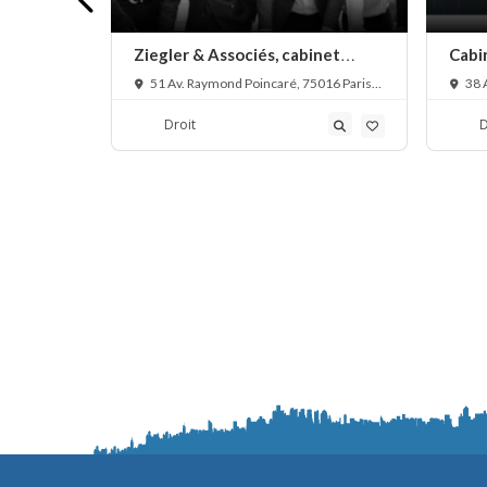
esse,
Ziegler & Associés, cabinet
Cabin
d’avocats en droit bancaire,
comme
Paris,
51 Av. Raymond Poincaré, 75016 Paris,
38 A
cryptomonnaie et escroqueries
France
financières
Droit
D