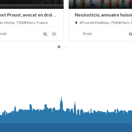
et Proust, avocat en droit
NeoJusticio, annuaire huiss
rcial et immobilier à Paris
de justice en France
v. Hoche, 75008 Paris, France
49 rue de Ponthieu, 75008 Paris,
roit
Droit