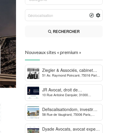
RECHERCHER
Nouveaux sites « premium »
Ziegler & Associés, cabinet
51 Av. Raymond Poincaré, 75016 Paris,
d’avocats en droit bancaire,
France
cryptomonnaie et escroqueries
financières
JR Avocat, droit de
10 Rue Antoine Darquier, 31000
l’environnement et de
Toulouse
l’urbanisme
Defiscalisationdom, investir
58 Rue de Vaugirard, 75006 Paris,
dans l’immobilier neuf Outre-
France
mer
Dyade Avocats, avocat expert