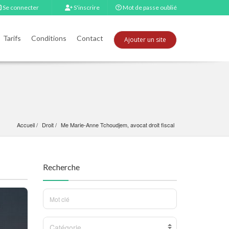
Se connecter
S'inscrire
Mot de passe oublié
Tarifs
Conditions
Contact
Ajouter un site
Accueil
Droit
Me Marie-Anne Tchoudjem, avocat droit fiscal
Recherche
Catégorie