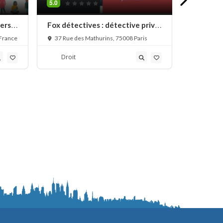
5.0
iers
Fox détectives : détective privé
AFIP, dét
à Paris
 France
37 Rue des Mathurins, 75008 Paris
127 Rue 
Droit
Droit