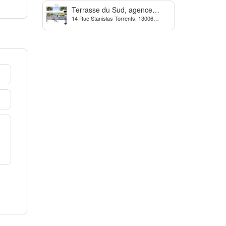
Terrasse du Sud, agence
14 Rue Stanislas Torrents, 13006
Immobilière à Marseille
Marseille, France