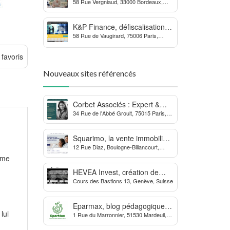
58 Rue Vergniaud, 33000 Bordeaux,
des procédures contre la
France
MDPH
K&P Finance, défiscalisation et
58 Rue de Vaugirard, 75006 Paris,
placements financiers
France
 favoris
Nouveaux sites référencés
Corbet Associés : Expert &
34 Rue de l'Abbé Groult, 75015 Paris,
Partenaire des Dirigeants
France
d’Entreprise
Squarimo, la vente immobilière
12 Rue Diaz, Boulogne-Billancourt,
interactive qui dynamise les
France
ème
transactions
HEVEA Invest, création de
Cours des Bastions 13, Genève, Suisse
société et domiciliation en
Suisse
Eparmax, blog pédagogique
lui
1 Rue du Marronnier, 51530 Mardeuil,
sur les finances personnelles
France