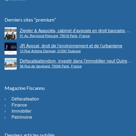
Derniers sites “premium”
Ziegler & Associés, cabinet d’avocats en droit bancaire,
51 Av. Raymond Poincaré, 75016 Paris, France
cryptomonnaie et escroqueries financières
JR Avocat, droit de l’environnement et de l’urbanisme
10 Rue Antoine Darquier, 31000 Toulouse
Defiscalisationdom, investir dans l’immobilier neuf Outre-
58 Rue de Vaugirard, 75006 Paris, France
mer
Magazine Fiscannu
Défiscalisation
Finance
Immobilier
Patrimoine
Derniers articles publiés