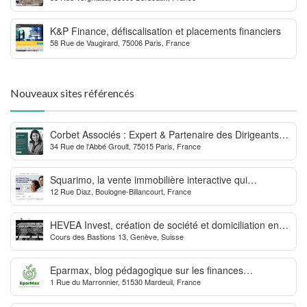
K&P Finance, défiscalisation et placements financiers
58 Rue de Vaugirard, 75006 Paris, France
Nouveaux sites référencés
Corbet Associés : Expert & Partenaire des Dirigeants
34 Rue de l'Abbé Groult, 75015 Paris, France
d’Entreprise
Squarimo, la vente immobilière interactive qui
12 Rue Diaz, Boulogne-Billancourt, France
dynamise les transactions
HEVEA Invest, création de société et domiciliation en
Cours des Bastions 13, Genève, Suisse
Suisse
Eparmax, blog pédagogique sur les finances
1 Rue du Marronnier, 51530 Mardeuil, France
personnelles