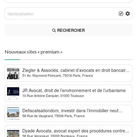
RECHERCHER
Nouveaux sites « premium »
Ziegler & Associés, cabinet d’avocats en droit bancaire,
51 Av. Raymond Poincaré, 75016 Paris, France
cryptomonnaie et escroqueries financières
JR Avocat, droit de l’environnement et de l’urbanisme
10 Rue Antoine Darquier, 31000 Toulouse
Defiscalisationdom, investir dans l’immobilier neuf
58 Rue de Vaugirard, 75006 Paris, France
Outre-mer
Dyade Avocats, avocat expert des procédures contre la
58 Rue Vergniaud, 33000 Bordeaux, France
MDPH