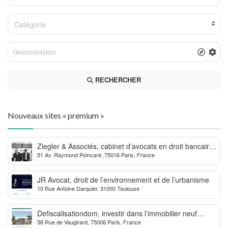
Catégorie
RECHERCHER
Nouveaux sites « premium »
Ziegler & Associés, cabinet d’avocats en droit bancaire,
51 Av. Raymond Poincaré, 75016 Paris, France
cryptomonnaie et escroqueries financières
JR Avocat, droit de l’environnement et de l’urbanisme
10 Rue Antoine Darquier, 31000 Toulouse
Defiscalisationdom, investir dans l’immobilier neuf
58 Rue de Vaugirard, 75006 Paris, France
Outre-mer