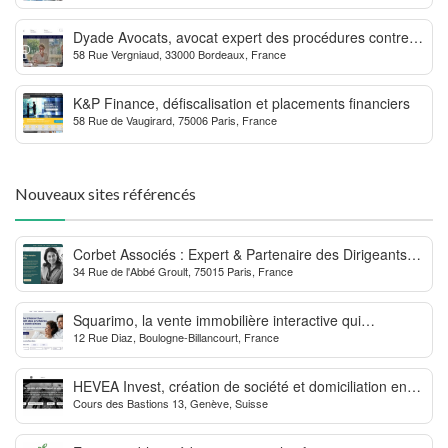
Dyade Avocats, avocat expert des procédures contre la
58 Rue Vergniaud, 33000 Bordeaux, France
MDPH
K&P Finance, défiscalisation et placements financiers
58 Rue de Vaugirard, 75006 Paris, France
Nouveaux sites référencés
Corbet Associés : Expert & Partenaire des Dirigeants
34 Rue de l'Abbé Groult, 75015 Paris, France
d’Entreprise
Squarimo, la vente immobilière interactive qui
12 Rue Diaz, Boulogne-Billancourt, France
dynamise les transactions
HEVEA Invest, création de société et domiciliation en
Cours des Bastions 13, Genève, Suisse
Suisse