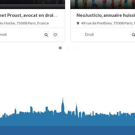
et Proust, avocat en droit
NeoJusticio, annuaire huiss
rcial et immobilier à Paris
de justice en France
v. Hoche, 75008 Paris, France
49 rue de Ponthieu, 75008 Paris,
roit
Droit