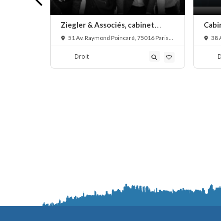
at droit
Ziegler & Associés, cabinet
Cabin
d’avocats en droit bancaire,
comme
Paris,
51 Av. Raymond Poincaré, 75016 Paris,
38 A
cryptomonnaie et escroqueries
France
financières
Droit
D