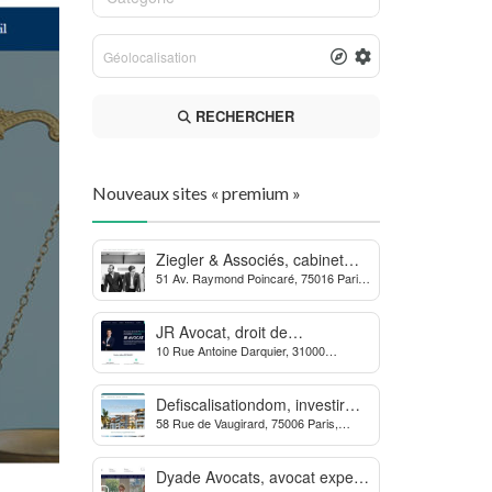
RECHERCHER
Nouveaux sites « premium »
Ziegler & Associés, cabinet
51 Av. Raymond Poincaré, 75016 Paris,
d’avocats en droit bancaire,
France
cryptomonnaie et escroqueries
financières
JR Avocat, droit de
10 Rue Antoine Darquier, 31000
l’environnement et de
Toulouse
l’urbanisme
Defiscalisationdom, investir
58 Rue de Vaugirard, 75006 Paris,
dans l’immobilier neuf Outre-
France
mer
Dyade Avocats, avocat expert