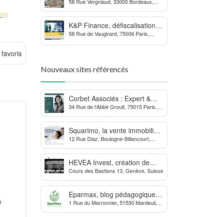
58 Rue Vergniaud, 33000 Bordeaux,
des procédures contre la
France
MDPH
K&P Finance, défiscalisation et
58 Rue de Vaugirard, 75006 Paris,
placements financiers
France
 favoris
Nouveaux sites référencés
Corbet Associés : Expert &
34 Rue de l'Abbé Groult, 75015 Paris,
Partenaire des Dirigeants
France
d’Entreprise
Squarimo, la vente immobilière
12 Rue Diaz, Boulogne-Billancourt,
interactive qui dynamise les
France
transactions
HEVEA Invest, création de
Cours des Bastions 13, Genève, Suisse
société et domiciliation en
Suisse
Eparmax, blog pédagogique
e
1 Rue du Marronnier, 51530 Mardeuil,
sur les finances personnelles
France