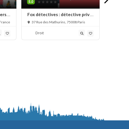
5.0
iers
Fox détectives : détective privé
AFIP, dét
à Paris
 France
37 Rue des Mathurins, 75008 Paris
127 Rue 
Droit
Droit