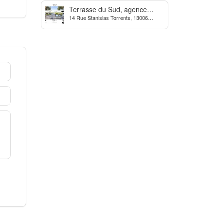
Terrasse du Sud, agence
14 Rue Stanislas Torrents, 13006
Immobilière à Marseille
Marseille, France