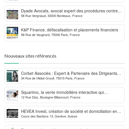
Dyade Avocats, avocat expert des procédures contre la
58 Rue Vergniaud, 33000 Bordeaux, France
MDPH
K&P Finance, défiscalisation et placements financiers
58 Rue de Vaugirard, 75006 Paris, France
Nouveaux sites référencés
Corbet Associés : Expert & Partenaire des Dirigeants
34 Rue de l'Abbé Groult, 75015 Paris, France
d’Entreprise
Squarimo, la vente immobilière interactive qui
12 Rue Diaz, Boulogne-Billancourt, France
dynamise les transactions
HEVEA Invest, création de société et domiciliation en
Cours des Bastions 13, Genève, Suisse
Suisse