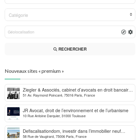
Catégorie
RECHERCHER
Nouveaux sites « premium »
Ziegler & Associés, cabinet d’avocats en droit bancaire,
51 Av. Raymond Poincaré, 75016 Paris, France
cryptomonnaie et escroqueries financières
JR Avocat, droit de l’environnement et de l’urbanisme
10 Rue Antoine Darquier, 31000 Toulouse
Defiscalisationdom, investir dans l’immobilier neuf
58 Rue de Vaugirard, 75006 Paris, France
Outre-mer