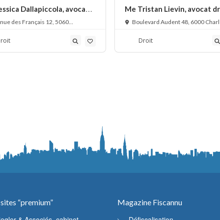
ssica Dallapiccola, avocat
Me Tristan Lievin, avocat dr
 des sociétés
civil
nue des Français 12, 5060
Boulevard Audent 48, 6000 Charl
ville, Belgique
Belgique
roit
Droit
 sites “premium”
Magazine Fiscannu
iegler & Associés, cabinet
Défiscalisation