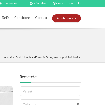
Se connecter
S'inscrire
Mot de passe oublié
Tarifs
Conditions
Contact
Ajouter un site
Accueil
Droit
Me Jean-François Dizier, avocat pluridisciplinaire
Recherche
Catégorie