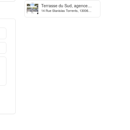
Terrasse du Sud, agence
14 Rue Stanislas Torrents, 13006
Immobilière à Marseille
Marseille, France