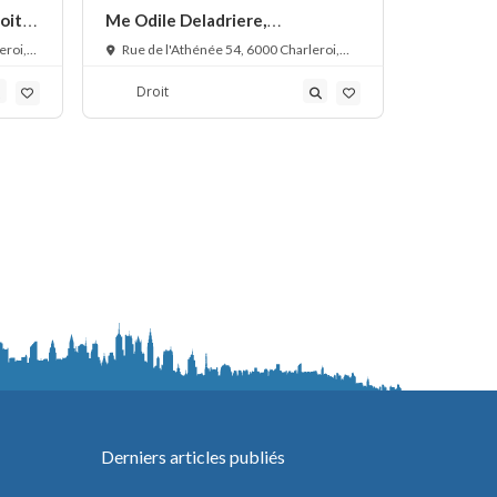
oit
Me Odile Deladriere,
Me Jessic
avocat droit commercial
droit des
eroi,
Rue de l'Athénée 54, 6000 Charleroi,
Avenue d
Belgique
Sambreville
Droit
Droit
Derniers articles publiés