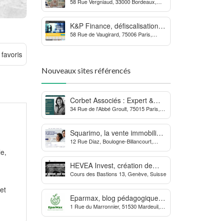
58 Rue Vergniaud, 33000 Bordeaux,
des procédures contre la
France
MDPH
K&P Finance, défiscalisation et
58 Rue de Vaugirard, 75006 Paris,
placements financiers
France
 favoris
Nouveaux sites référencés
Corbet Associés : Expert &
34 Rue de l'Abbé Groult, 75015 Paris,
Partenaire des Dirigeants
France
d’Entreprise
Squarimo, la vente immobilière
12 Rue Diaz, Boulogne-Billancourt,
interactive qui dynamise les
France
le,
transactions
HEVEA Invest, création de
Cours des Bastions 13, Genève, Suisse
société et domiciliation en
Suisse
et
Eparmax, blog pédagogique
1 Rue du Marronnier, 51530 Mardeuil,
sur les finances personnelles
France