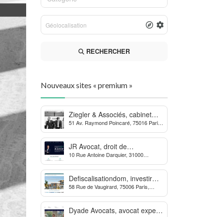
RECHERCHER
Nouveaux sites « premium »
Ziegler & Associés, cabinet
51 Av. Raymond Poincaré, 75016 Paris,
d’avocats en droit bancaire,
France
cryptomonnaie et escroqueries
financières
JR Avocat, droit de
10 Rue Antoine Darquier, 31000
l’environnement et de
Toulouse
l’urbanisme
Defiscalisationdom, investir
58 Rue de Vaugirard, 75006 Paris,
dans l’immobilier neuf Outre-
France
mer
Dyade Avocats, avocat expert