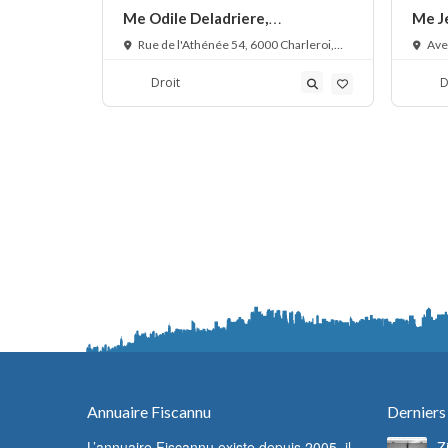
t droit
Me Odile Deladriere,
Me Je
avocat droit commercial
droit
Charleroi,
Rue de l'Athénée 54, 6000 Charleroi,
Ave
Belgique
Sambre
Droit
D
Annuaire Fiscannu
Derniers
L’annuaire Fiscannu existe depuis 2005, il
Z