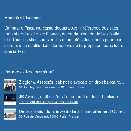
Annuaire Fiscannu
L’annuaire Fiscannu existe depuis 2005, il référence des sites
traitant de fiscalité, de finance, de patrimoine, de défiscalisation
etc. Tous les sites sont vérifiés et ont été sélectionnés pour leur
sérieux et la qualité des informations qu’ils proposent dans leurs
spécialités.
Derniers sites “premium”
Ziegler & Associés, cabinet d’avocats en droit bancaire,
51 Av. Raymond Poincaré, 75016 Paris, France
cryptomonnaie et escroqueries financières
JR Avocat, droit de l’environnement et de l’urbanisme
10 Rue Antoine Darquier, 31000 Toulouse
Defiscalisationdom, investir dans l’immobilier neuf Outre-
58 Rue de Vaugirard, 75006 Paris, France
mer