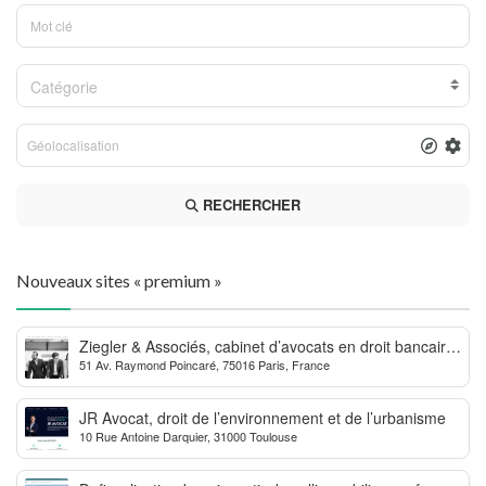
Catégorie
RECHERCHER
Nouveaux sites « premium »
Ziegler & Associés, cabinet d’avocats en droit bancaire,
51 Av. Raymond Poincaré, 75016 Paris, France
cryptomonnaie et escroqueries financières
JR Avocat, droit de l’environnement et de l’urbanisme
10 Rue Antoine Darquier, 31000 Toulouse