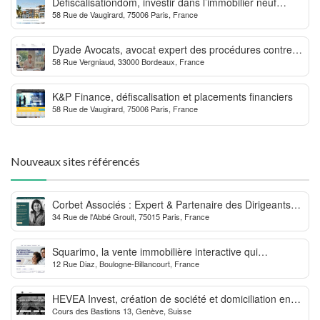
Defiscalisationdom, investir dans l’immobilier neuf
58 Rue de Vaugirard, 75006 Paris, France
Outre-mer
Dyade Avocats, avocat expert des procédures contre la
58 Rue Vergniaud, 33000 Bordeaux, France
MDPH
K&P Finance, défiscalisation et placements financiers
58 Rue de Vaugirard, 75006 Paris, France
Nouveaux sites référencés
Corbet Associés : Expert & Partenaire des Dirigeants
34 Rue de l'Abbé Groult, 75015 Paris, France
d’Entreprise
Squarimo, la vente immobilière interactive qui
12 Rue Diaz, Boulogne-Billancourt, France
dynamise les transactions
HEVEA Invest, création de société et domiciliation en
Cours des Bastions 13, Genève, Suisse
Suisse