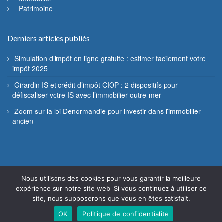
Patrimoine
Derniers articles publiés
Simulation d’impôt en ligne gratuite : estimer facilement votre
impôt 2025
Girardin IS et crédit d’impôt CIOP : 2 dispositifs pour
défiscaliser votre IS avec l’immobilier outre-mer
Zoom sur la loi Denormandie pour investir dans l’immobilier
ancien
Nous utilisons des cookies pour vous garantir la meilleure
© Fiscannu 2005 - 2022 - Reproduction interdite
expérience sur notre site web. Si vous continuez à utiliser ce
site, nous supposerons que vous en êtes satisfait.
Mentions légales
Contact
OK
Politique de confidentialité