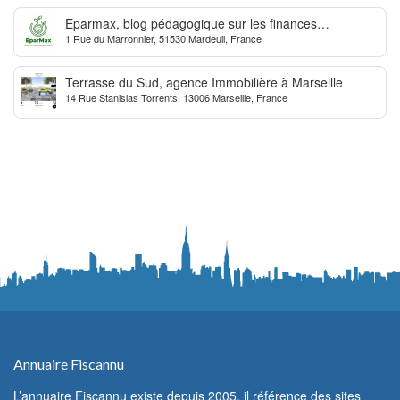
Eparmax, blog pédagogique sur les finances
1 Rue du Marronnier, 51530 Mardeuil, France
personnelles
Terrasse du Sud, agence Immobilière à Marseille
14 Rue Stanislas Torrents, 13006 Marseille, France
Annuaire Fiscannu
L’annuaire Fiscannu existe depuis 2005, il référence des sites