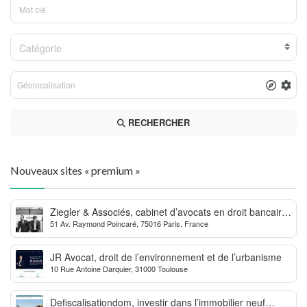
Catégorie
RECHERCHER
Nouveaux sites « premium »
Ziegler & Associés, cabinet d’avocats en droit bancaire,
51 Av. Raymond Poincaré, 75016 Paris, France
cryptomonnaie et escroqueries financières
JR Avocat, droit de l’environnement et de l’urbanisme
10 Rue Antoine Darquier, 31000 Toulouse
Defiscalisationdom, investir dans l’immobilier neuf