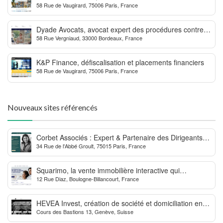
58 Rue de Vaugirard, 75006 Paris, France
Outre-mer
Dyade Avocats, avocat expert des procédures contre la
58 Rue Vergniaud, 33000 Bordeaux, France
MDPH
K&P Finance, défiscalisation et placements financiers
58 Rue de Vaugirard, 75006 Paris, France
Nouveaux sites référencés
Corbet Associés : Expert & Partenaire des Dirigeants
34 Rue de l'Abbé Groult, 75015 Paris, France
d’Entreprise
Squarimo, la vente immobilière interactive qui
12 Rue Diaz, Boulogne-Billancourt, France
dynamise les transactions
HEVEA Invest, création de société et domiciliation en
Cours des Bastions 13, Genève, Suisse
Suisse