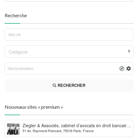
Recherche
Catégorie
RECHERCHER
Nouveaux sites « premium »
Ziegler & Associés, cabinet d’avocats en droit bancaire,
51 Av. Raymond Poincaré, 75016 Paris, France
cryptomonnaie et escroqueries financières