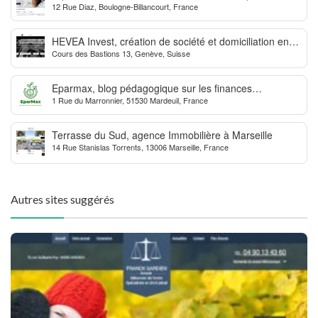
12 Rue Diaz, Boulogne-Billancourt, France
dynamise les transactions
HEVEA Invest, création de société et domiciliation en
Cours des Bastions 13, Genève, Suisse
Suisse
Eparmax, blog pédagogique sur les finances
1 Rue du Marronnier, 51530 Mardeuil, France
personnelles
Terrasse du Sud, agence Immobilière à Marseille
14 Rue Stanislas Torrents, 13006 Marseille, France
Autres sites suggérés