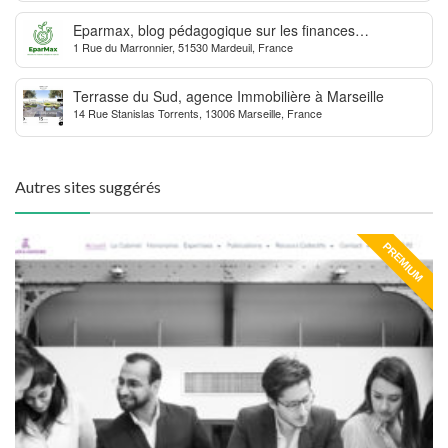
Eparmax, blog pédagogique sur les finances
1 Rue du Marronnier, 51530 Mardeuil, France
personnelles
Terrasse du Sud, agence Immobilière à Marseille
14 Rue Stanislas Torrents, 13006 Marseille, France
Autres sites suggérés
PREMIUM