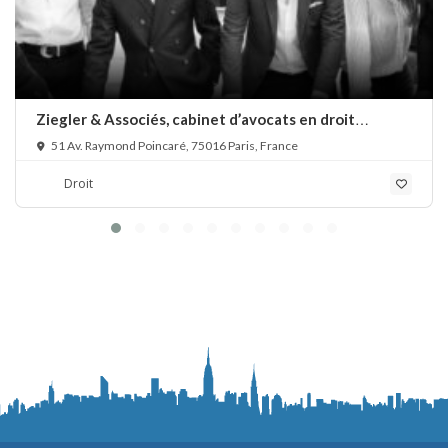
Ziegler & Associés, cabinet d’avocats en droit
bancaire, cryptomonnaie et escroqueries financières
51 Av. Raymond Poincaré, 75016 Paris, France
Droit