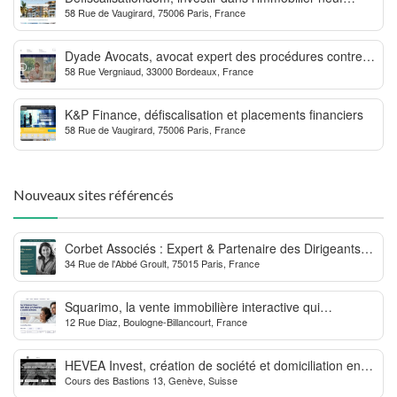
58 Rue de Vaugirard, 75006 Paris, France
Outre-mer
Dyade Avocats, avocat expert des procédures contre la
58 Rue Vergniaud, 33000 Bordeaux, France
MDPH
K&P Finance, défiscalisation et placements financiers
58 Rue de Vaugirard, 75006 Paris, France
Nouveaux sites référencés
Corbet Associés : Expert & Partenaire des Dirigeants
34 Rue de l'Abbé Groult, 75015 Paris, France
d’Entreprise
Squarimo, la vente immobilière interactive qui
12 Rue Diaz, Boulogne-Billancourt, France
dynamise les transactions
HEVEA Invest, création de société et domiciliation en
Cours des Bastions 13, Genève, Suisse
Suisse