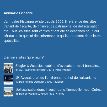
Annuaire Fiscannu
L’annuaire Fiscannu existe depuis 2005, il référence des sites
traitant de fiscalité, de finance, de patrimoine, de défiscalisation
etc. Tous les sites sont vérifiés et ont été sélectionnés pour leur
sérieux et la qualité des informations qu’ils proposent dans leurs
spécialités.
Derniers sites “premium”
Ziegler & Associés, cabinet d’avocats en droit bancaire,
51 Av. Raymond Poincaré, 75016 Paris, France
cryptomonnaie et escroqueries financières
JR Avocat, droit de l’environnement et de l’urbanisme
10 Rue Antoine Darquier, 31000 Toulouse
Defiscalisationdom, investir dans l’immobilier neuf Outre-
58 Rue de Vaugirard, 75006 Paris, France
mer