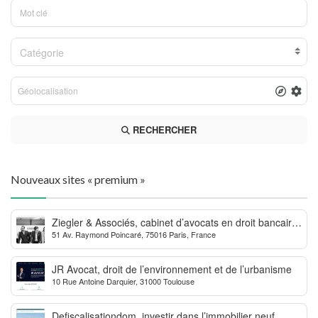
Catégorie
RECHERCHER
Nouveaux sites « premium »
Ziegler & Associés, cabinet d’avocats en droit bancaire,
51 Av. Raymond Poincaré, 75016 Paris, France
cryptomonnaie et escroqueries financières
JR Avocat, droit de l’environnement et de l’urbanisme
10 Rue Antoine Darquier, 31000 Toulouse
Defiscalisationdom, investir dans l’immobilier neuf