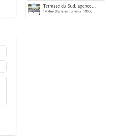
Terrasse du Sud, agence
14 Rue Stanislas Torrents, 13006
Immobilière à Marseille
Marseille, France