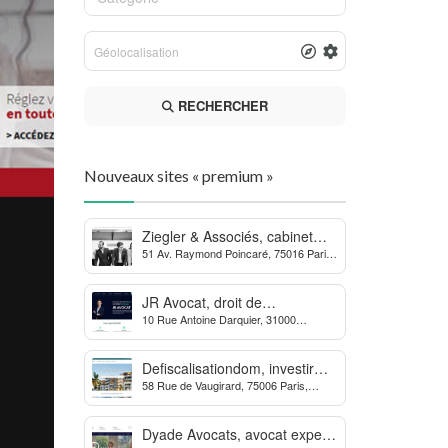
RECHERCHER
Nouveaux sites « premium »
Ziegler & Associés, cabinet
51 Av. Raymond Poincaré, 75016 Paris,
d’avocats en droit bancaire,
France
cryptomonnaie et escroqueries
financières
JR Avocat, droit de
10 Rue Antoine Darquier, 31000
l’environnement et de
Toulouse
l’urbanisme
Defiscalisationdom, investir
58 Rue de Vaugirard, 75006 Paris,
dans l’immobilier neuf Outre-
France
mer
Dyade Avocats, avocat expert