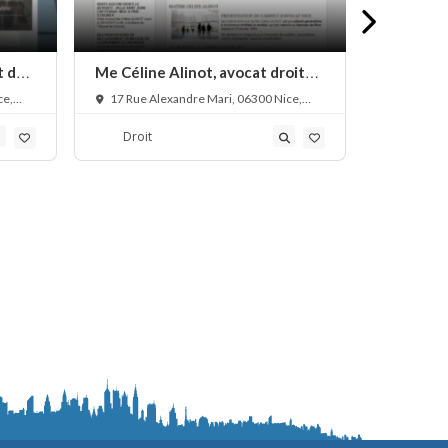
t de
Me Céline Alinot, avocat droit
Me Olivie
de la consommation
d’indemn
ce,
17 Rue Alexandre Mari, 06300 Nice,
32 Rue To
France
Nice, Franc
Droit
Droit