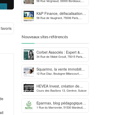
58 Rue Vergniaud, 33000 Bordeaux,
des procédures contre la
France
MDPH
K&P Finance, défiscalisation et
58 Rue de Vaugirard, 75006 Paris,
placements financiers
France
 favoris
Nouveaux sites référencés
Corbet Associés : Expert &
34 Rue de l'Abbé Groult, 75015 Paris,
Partenaire des Dirigeants
France
d’Entreprise
Squarimo, la vente immobilière
12 Rue Diaz, Boulogne-Billancourt,
interactive qui dynamise les
France
transactions
HEVEA Invest, création de
Cours des Bastions 13, Genève, Suisse
société et domiciliation en
Suisse
 de
Eparmax, blog pédagogique
1 Rue du Marronnier, 51530 Mardeuil,
sur les finances personnelles
France
ail