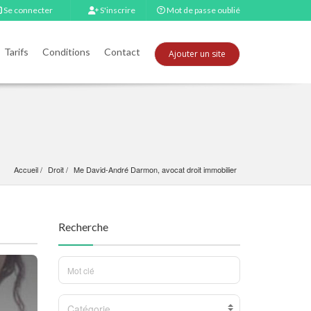
Se connecter
S'inscrire
Mot de passe oublié
Tarifs
Conditions
Contact
Ajouter un site
Accueil
Droit
Me David-André Darmon, avocat droit immobilier
Recherche
Catégorie