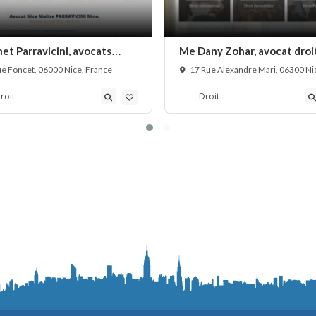
et Parravicini, avocats
Me Dany Zohar, avocat droi
disciplinaires
la famille
e Foncet, 06000 Nice, France
17 Rue Alexandre Mari, 06300 Ni
France
roit
Droit