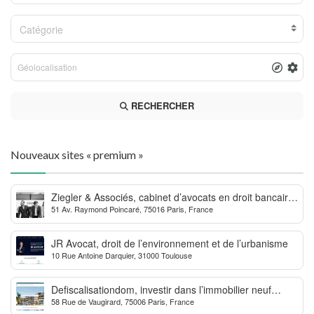
Catégorie
RECHERCHER
Nouveaux sites « premium »
Ziegler & Associés, cabinet d’avocats en droit bancaire,
51 Av. Raymond Poincaré, 75016 Paris, France
cryptomonnaie et escroqueries financières
JR Avocat, droit de l’environnement et de l’urbanisme
10 Rue Antoine Darquier, 31000 Toulouse
Defiscalisationdom, investir dans l’immobilier neuf
58 Rue de Vaugirard, 75006 Paris, France
Outre-mer