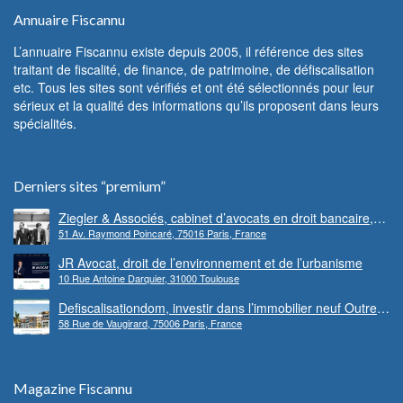
Annuaire Fiscannu
L’annuaire Fiscannu existe depuis 2005, il référence des sites
traitant de fiscalité, de finance, de patrimoine, de défiscalisation
etc. Tous les sites sont vérifiés et ont été sélectionnés pour leur
sérieux et la qualité des informations qu’ils proposent dans leurs
spécialités.
Derniers sites “premium”
Ziegler & Associés, cabinet d’avocats en droit bancaire,
51 Av. Raymond Poincaré, 75016 Paris, France
cryptomonnaie et escroqueries financières
JR Avocat, droit de l’environnement et de l’urbanisme
10 Rue Antoine Darquier, 31000 Toulouse
Defiscalisationdom, investir dans l’immobilier neuf Outre-
58 Rue de Vaugirard, 75006 Paris, France
mer
Magazine Fiscannu