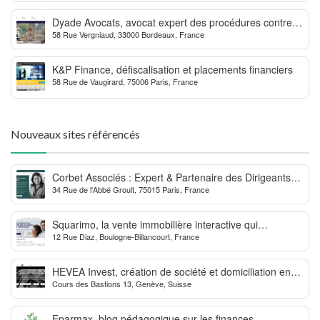
Dyade Avocats, avocat expert des procédures contre la
58 Rue Vergniaud, 33000 Bordeaux, France
MDPH
K&P Finance, défiscalisation et placements financiers
58 Rue de Vaugirard, 75006 Paris, France
Nouveaux sites référencés
Corbet Associés : Expert & Partenaire des Dirigeants
34 Rue de l'Abbé Groult, 75015 Paris, France
d’Entreprise
Squarimo, la vente immobilière interactive qui
12 Rue Diaz, Boulogne-Billancourt, France
dynamise les transactions
HEVEA Invest, création de société et domiciliation en
Cours des Bastions 13, Genève, Suisse
Suisse
Eparmax, blog pédagogique sur les finances