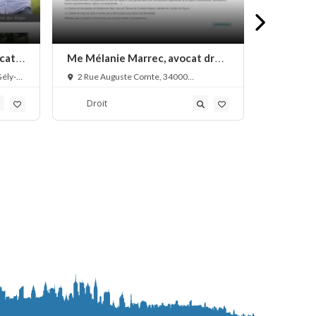
cat
Me Mélanie Marrec, avocat droit
Me Débor
du travail
droit de 
Gély-
2 Rue Auguste Comte, 34000
8 Avenue
Montpellier, France
Montpellier
Droit
Droit