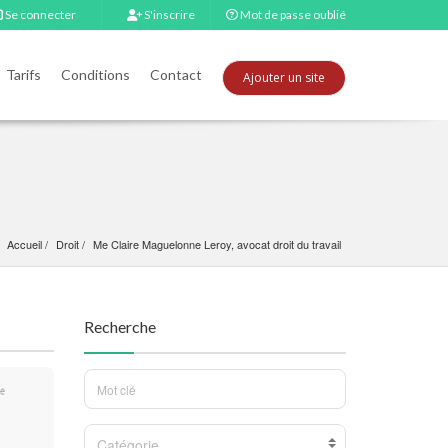
Se connecter
S'inscrire
Mot de passe oublié
Tarifs
Conditions
Contact
Ajouter un site
Accueil
Droit
Me Claire Maguelonne Leroy, avocat droit du travail
Recherche
Catégorie