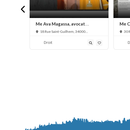
ero,
Me Ava Magassa, avocat
Me Ch
généraliste
droit
s Vialleton,
18 Rue Saint-Guilhem, 34000
30 R
Montpellier, France
Montpe
Droit
D