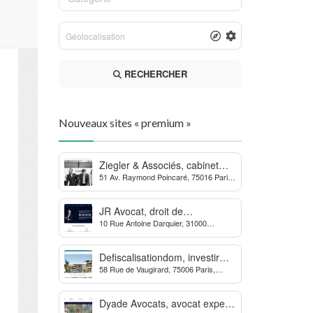
RECHERCHER
Nouveaux sites « premium »
Ziegler & Associés, cabinet
51 Av. Raymond Poincaré, 75016 Paris,
d’avocats en droit bancaire,
France
cryptomonnaie et escroqueries
financières
JR Avocat, droit de
10 Rue Antoine Darquier, 31000
l’environnement et de
Toulouse
l’urbanisme
Defiscalisationdom, investir
58 Rue de Vaugirard, 75006 Paris,
dans l’immobilier neuf Outre-
France
mer
Dyade Avocats, avocat expert