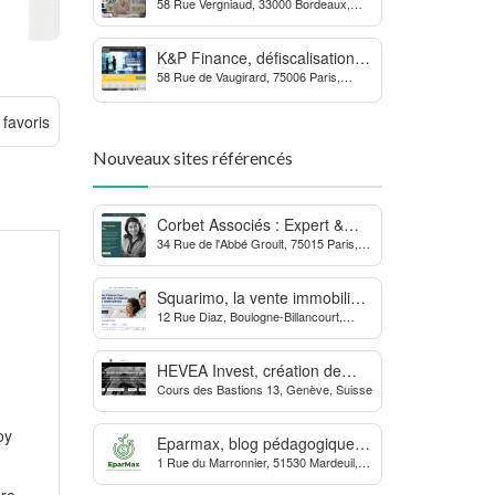
58 Rue Vergniaud, 33000 Bordeaux,
des procédures contre la
France
MDPH
K&P Finance, défiscalisation et
58 Rue de Vaugirard, 75006 Paris,
placements financiers
France
 favoris
Nouveaux sites référencés
Corbet Associés : Expert &
34 Rue de l'Abbé Groult, 75015 Paris,
Partenaire des Dirigeants
France
d’Entreprise
Squarimo, la vente immobilière
12 Rue Diaz, Boulogne-Billancourt,
interactive qui dynamise les
France
transactions
HEVEA Invest, création de
Cours des Bastions 13, Genève, Suisse
société et domiciliation en
Suisse
oy
Eparmax, blog pédagogique
1 Rue du Marronnier, 51530 Mardeuil,
sur les finances personnelles
France
ore