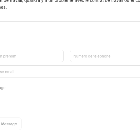
mes.
 Message