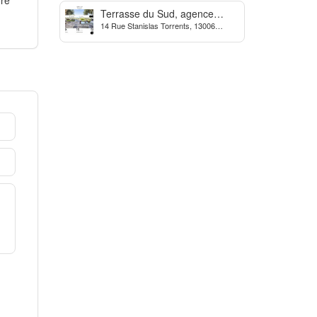
Terrasse du Sud, agence
14 Rue Stanislas Torrents, 13006
Immobilière à Marseille
Marseille, France