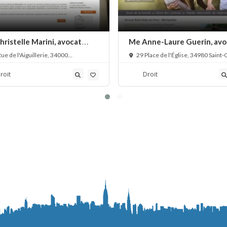
ristelle Marini, avocat
Me Anne-Laure Guerin, avo
 du travail
droit des contrats
ue de l'Aiguillerie, 34000
29 Place de l'Église, 34980 Saint-
llier, France
du-Fesc, France
roit
Droit