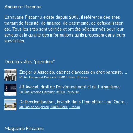
Annuaire Fiscannu
L’annuaire Fiscannu existe depuis 2005, il référence des sites
traitant de fiscalité, de finance, de patrimoine, de défiscalisation
etc. Tous les sites sont vérifiés et ont été sélectionnés pour leur
sérieux et la qualité des informations qu’ils proposent dans leurs
spécialités.
Derniers sites “premium”
Ziegler & Associés, cabinet d’avocats en droit bancaire,
51 Av. Raymond Poincaré, 75016 Paris, France
cryptomonnaie et escroqueries financières
JR Avocat, droit de l’environnement et de l’urbanisme
10 Rue Antoine Darquier, 31000 Toulouse
Defiscalisationdom, investir dans l’immobilier neuf Outre-
58 Rue de Vaugirard, 75006 Paris, France
mer
Magazine Fiscannu