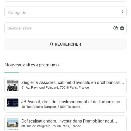
Catégorie
RECHERCHER
Nouveaux sites « premium »
Ziegler & Associés, cabinet d’avocats en droit bancaire,
51 Av. Raymond Poincaré, 75016 Paris, France
cryptomonnaie et escroqueries financières
JR Avocat, droit de l’environnement et de l’urbanisme
10 Rue Antoine Darquier, 31000 Toulouse
Defiscalisationdom, investir dans l’immobilier neuf
58 Rue de Vaugirard, 75006 Paris, France
Outre-mer