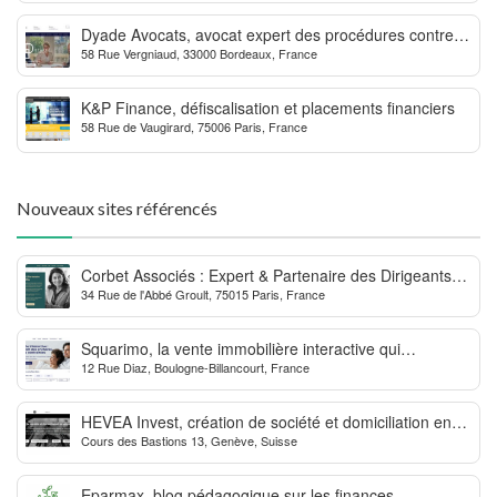
Dyade Avocats, avocat expert des procédures contre la
58 Rue Vergniaud, 33000 Bordeaux, France
MDPH
K&P Finance, défiscalisation et placements financiers
58 Rue de Vaugirard, 75006 Paris, France
Nouveaux sites référencés
Corbet Associés : Expert & Partenaire des Dirigeants
34 Rue de l'Abbé Groult, 75015 Paris, France
d’Entreprise
Squarimo, la vente immobilière interactive qui
12 Rue Diaz, Boulogne-Billancourt, France
dynamise les transactions
HEVEA Invest, création de société et domiciliation en
Cours des Bastions 13, Genève, Suisse
Suisse
Eparmax, blog pédagogique sur les finances