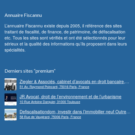
Annuaire Fiscannu
L’annuaire Fiscannu existe depuis 2005, il référence des sites
traitant de fiscalité, de finance, de patrimoine, de défiscalisation
etc. Tous les sites sont vérifiés et ont été sélectionnés pour leur
sérieux et la qualité des informations qu’ils proposent dans leurs
spécialités.
Derniers sites “premium”
Ziegler & Associés, cabinet d’avocats en droit bancaire,
51 Av. Raymond Poincaré, 75016 Paris, France
cryptomonnaie et escroqueries financières
JR Avocat, droit de l’environnement et de l’urbanisme
10 Rue Antoine Darquier, 31000 Toulouse
Defiscalisationdom, investir dans l’immobilier neuf Outre-
58 Rue de Vaugirard, 75006 Paris, France
mer