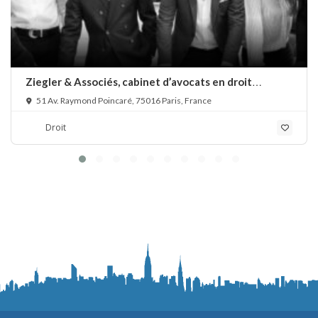
Ziegler & Associés, cabinet d’avocats en droit
bancaire, cryptomonnaie et escroqueries financières
51 Av. Raymond Poincaré, 75016 Paris, France
Droit