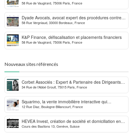
58 Rue de Vaugirard, 75006 Paris, France
Outre-mer
Dyade Avocats, avocat expert des procédures contre la
58 Rue Vergniaud, 33000 Bordeaux, France
MDPH
K&P Finance, défiscalisation et placements financiers
58 Rue de Vaugirard, 75006 Paris, France
Nouveaux sites référencés
Corbet Associés : Expert & Partenaire des Dirigeants
34 Rue de l'Abbé Groult, 75015 Paris, France
d’Entreprise
Squarimo, la vente immobilière interactive qui
12 Rue Diaz, Boulogne-Billancourt, France
dynamise les transactions
HEVEA Invest, création de société et domiciliation en
Cours des Bastions 13, Genève, Suisse
Suisse