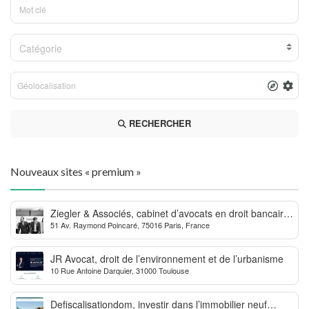
Catégorie
RECHERCHER
Nouveaux sites « premium »
Ziegler & Associés, cabinet d’avocats en droit bancaire,
51 Av. Raymond Poincaré, 75016 Paris, France
cryptomonnaie et escroqueries financières
JR Avocat, droit de l’environnement et de l’urbanisme
10 Rue Antoine Darquier, 31000 Toulouse
Defiscalisationdom, investir dans l’immobilier neuf