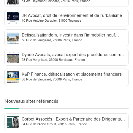
51 Av. Raymond Poincaré, 75016 Paris, France
cryptomonnaie et escroqueries financières
JR Avocat, droit de l’environnement et de l’urbanisme
10 Rue Antoine Darquier, 31000 Toulouse
Defiscalisationdom, investir dans l’immobilier neuf
58 Rue de Vaugirard, 75006 Paris, France
Outre-mer
Dyade Avocats, avocat expert des procédures contre la
58 Rue Vergniaud, 33000 Bordeaux, France
MDPH
K&P Finance, défiscalisation et placements financiers
58 Rue de Vaugirard, 75006 Paris, France
Nouveaux sites référencés
Corbet Associés : Expert & Partenaire des Dirigeants
34 Rue de l'Abbé Groult, 75015 Paris, France
d’Entreprise