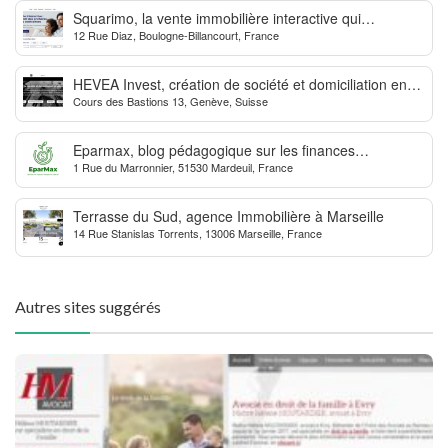
Squarimo, la vente immobilière interactive qui
12 Rue Diaz, Boulogne-Billancourt, France
dynamise les transactions
HEVEA Invest, création de société et domiciliation en
Cours des Bastions 13, Genève, Suisse
Suisse
Eparmax, blog pédagogique sur les finances
1 Rue du Marronnier, 51530 Mardeuil, France
personnelles
Terrasse du Sud, agence Immobilière à Marseille
14 Rue Stanislas Torrents, 13006 Marseille, France
Autres sites suggérés