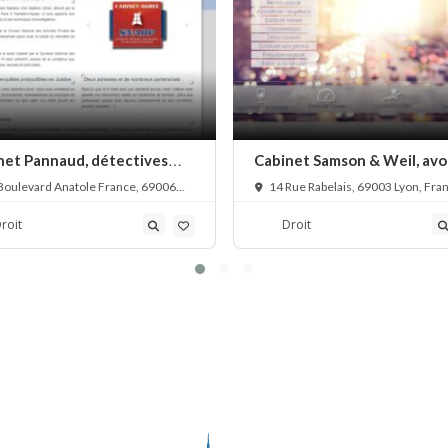
net Pannaud, détectives
Cabinet Samson & Weil, avo
és
droit administratif
Boulevard Anatole France, 69006
14 Rue Rabelais, 69003 Lyon, Fra
France
roit
Droit