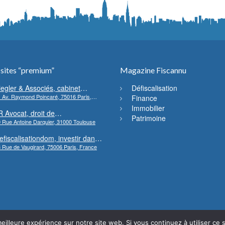
 sites “premium”
Magazine Fiscannu
iegler & Associés, cabinet
Défiscalisation
 Av. Raymond Poincaré, 75016 Paris,
’avocats en droit bancaire,
Finance
rance
ryptomonnaie et escroqueries
Immobilier
R Avocat, droit de
inancières
Patrimoine
 Rue Antoine Darquier, 31000 Toulouse
’environnement et de l’urbanisme
efiscalisationdom, investir dans
 Rue de Vaugirard, 75006 Paris, France
’immobilier neuf Outre-mer
eilleure expérience sur notre site web. Si vous continuez à utiliser ce