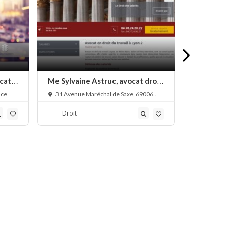
cats
Me Sylvaine Astruc, avocat droit
Me Nassé
du travail
droit de
nce
31 Avenue Maréchal de Saxe, 69006
42 Cours 
Lyon, France
France
Droit
Droit