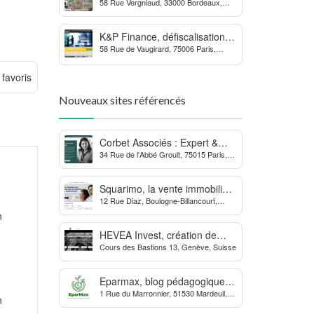
58 Rue Vergniaud, 33000 Bordeaux,
des procédures contre la
France
MDPH
K&P Finance, défiscalisation et
58 Rue de Vaugirard, 75006 Paris,
placements financiers
France
 favoris
Nouveaux sites référencés
Corbet Associés : Expert &
34 Rue de l'Abbé Groult, 75015 Paris,
Partenaire des Dirigeants
France
d’Entreprise
Squarimo, la vente immobilière
12 Rue Diaz, Boulogne-Billancourt,
interactive qui dynamise les
France
n
transactions
HEVEA Invest, création de
Cours des Bastions 13, Genève, Suisse
société et domiciliation en
Suisse
Eparmax, blog pédagogique
1 Rue du Marronnier, 51530 Mardeuil,
sur les finances personnelles
n
France