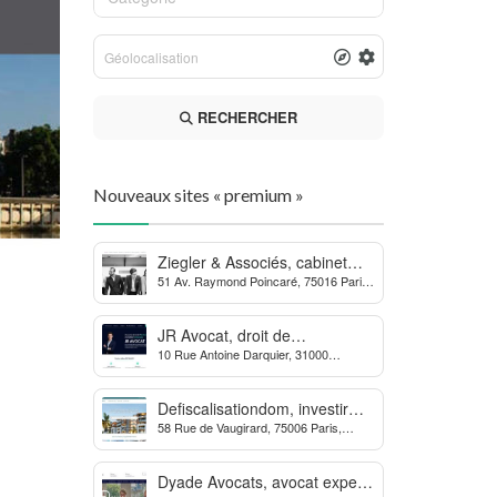
RECHERCHER
Nouveaux sites « premium »
Ziegler & Associés, cabinet
51 Av. Raymond Poincaré, 75016 Paris,
d’avocats en droit bancaire,
France
cryptomonnaie et escroqueries
financières
JR Avocat, droit de
10 Rue Antoine Darquier, 31000
l’environnement et de
Toulouse
l’urbanisme
Defiscalisationdom, investir
58 Rue de Vaugirard, 75006 Paris,
dans l’immobilier neuf Outre-
France
mer
Dyade Avocats, avocat expert