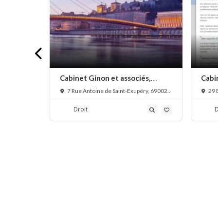
droit de
Cabinet Ginon et associés,
Cabi
notaire
priv
003 Lyon,
7 Rue Antoine de Saint-Exupéry, 69002
29 
Lyon, France
Lyon, 
Droit
D