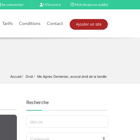
Se connecter
S'inscrire
Mot de passe oublié
Tarifs
Conditions
Contact
Ajouter un site
Accueil
Droit
Me Agnès Derderian, avocat droit de la famille
Recherche
Catégorie