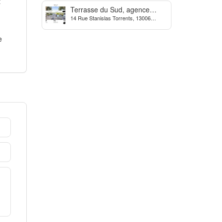
t
Terrasse du Sud, agence
14 Rue Stanislas Torrents, 13006
Immobilière à Marseille
Marseille, France
e