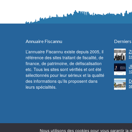
Annuaire Fiscannu
Derniers
L’annuaire Fiscannu existe depuis 2005, il
Z
51
référence des sites traitant de fiscalité, de
d
F
finance, de patrimoine, de défiscalisation
c
J
etc. Tous les sites sont vérifiés et ont été
f
10
l
sélectionnés pour leur sérieux et la qualité
des informations qu’ils proposent dans
D
58
leurs spécialités.
l
Nous utilisons des cookies pour vous garantir la m