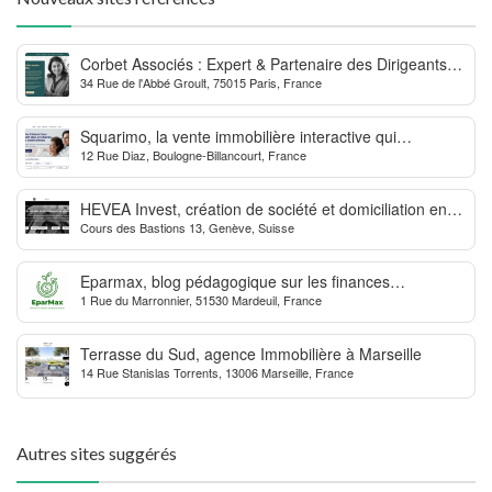
Corbet Associés : Expert & Partenaire des Dirigeants
34 Rue de l'Abbé Groult, 75015 Paris, France
d’Entreprise
Squarimo, la vente immobilière interactive qui
12 Rue Diaz, Boulogne-Billancourt, France
dynamise les transactions
HEVEA Invest, création de société et domiciliation en
Cours des Bastions 13, Genève, Suisse
Suisse
Eparmax, blog pédagogique sur les finances
1 Rue du Marronnier, 51530 Mardeuil, France
personnelles
Terrasse du Sud, agence Immobilière à Marseille
14 Rue Stanislas Torrents, 13006 Marseille, France
Autres sites suggérés