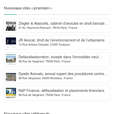
Nouveaux sites « premium »
Ziegler & Associés, cabinet d’avocats en droit bancaire,
51 Av. Raymond Poincaré, 75016 Paris, France
cryptomonnaie et escroqueries financières
JR Avocat, droit de l’environnement et de l’urbanisme
10 Rue Antoine Darquier, 31000 Toulouse
Defiscalisationdom, investir dans l’immobilier neuf
58 Rue de Vaugirard, 75006 Paris, France
Outre-mer
Dyade Avocats, avocat expert des procédures contre la
58 Rue Vergniaud, 33000 Bordeaux, France
MDPH
K&P Finance, défiscalisation et placements financiers
58 Rue de Vaugirard, 75006 Paris, France
Nouveaux sites référencés