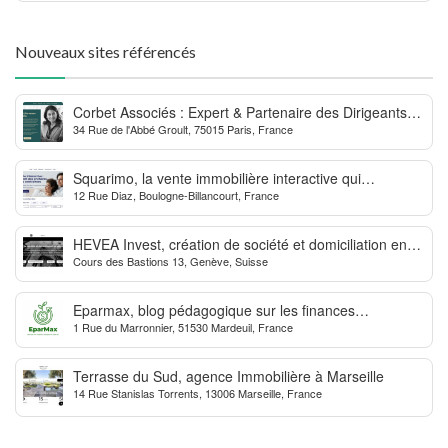
Nouveaux sites référencés
Corbet Associés : Expert & Partenaire des Dirigeants
34 Rue de l'Abbé Groult, 75015 Paris, France
d’Entreprise
Squarimo, la vente immobilière interactive qui
12 Rue Diaz, Boulogne-Billancourt, France
dynamise les transactions
HEVEA Invest, création de société et domiciliation en
Cours des Bastions 13, Genève, Suisse
Suisse
Eparmax, blog pédagogique sur les finances
1 Rue du Marronnier, 51530 Mardeuil, France
personnelles
Terrasse du Sud, agence Immobilière à Marseille
14 Rue Stanislas Torrents, 13006 Marseille, France