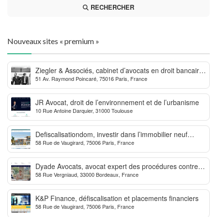
RECHERCHER
Nouveaux sites « premium »
Ziegler & Associés, cabinet d’avocats en droit bancaire,
51 Av. Raymond Poincaré, 75016 Paris, France
cryptomonnaie et escroqueries financières
JR Avocat, droit de l’environnement et de l’urbanisme
10 Rue Antoine Darquier, 31000 Toulouse
Defiscalisationdom, investir dans l’immobilier neuf
58 Rue de Vaugirard, 75006 Paris, France
Outre-mer
Dyade Avocats, avocat expert des procédures contre la
58 Rue Vergniaud, 33000 Bordeaux, France
MDPH
K&P Finance, défiscalisation et placements financiers
58 Rue de Vaugirard, 75006 Paris, France