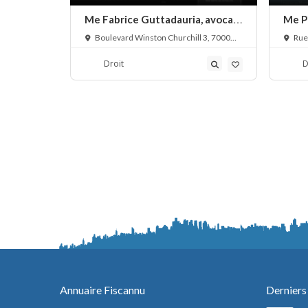
au,
Me Fabrice Guttadauria, avocat
Me P
droit pénal
avoc
, Belgique
Boulevard Winston Churchill 3, 7000
Rue
Mons, Belgique
Belgi
Droit
D
Annuaire Fiscannu
Derniers