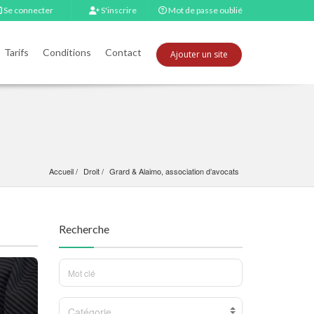
Se connecter
S'inscrire
Mot de passe oublié
Tarifs
Conditions
Contact
Ajouter un site
Accueil
Droit
Grard & Alaimo, association d’avocats
Recherche
Catégorie