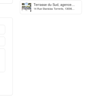
Terrasse du Sud, agence
14 Rue Stanislas Torrents, 13006
Immobilière à Marseille
Marseille, France