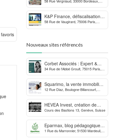
58 Rue Vergniaud, 33000 Bordeaux,
des procédures contre la
France
MDPH
K&P Finance, défiscalisation et
58 Rue de Vaugirard, 75006 Paris,
placements financiers
France
 favoris
Nouveaux sites référencés
Corbet Associés : Expert &
34 Rue de l'Abbé Groult, 75015 Paris,
Partenaire des Dirigeants
France
d’Entreprise
Squarimo, la vente immobilière
12 Rue Diaz, Boulogne-Billancourt,
interactive qui dynamise les
France
 que
transactions
HEVEA Invest, création de
Cours des Bastions 13, Genève, Suisse
société et domiciliation en
on
Suisse
Eparmax, blog pédagogique
1 Rue du Marronnier, 51530 Mardeuil,
sur les finances personnelles
France