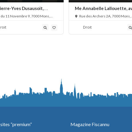
ierre-Yves Dusausoit,
Me Annabelle Lallouette, a
at droit des assurances
droit de la famille
 du 11 Novembre 9, 7000 Mons,
Rue des Archers 2A, 7000 Mons,
que
Belgique
roit
Droit
 sites “premium”
Magazine Fiscannu