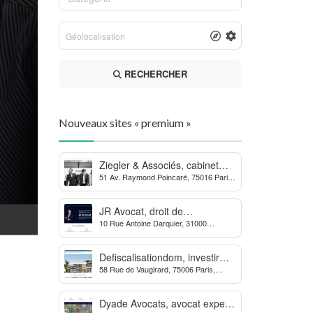
RECHERCHER
Nouveaux sites « premium »
Ziegler & Associés, cabinet
51 Av. Raymond Poincaré, 75016 Paris,
d’avocats en droit bancaire,
France
cryptomonnaie et escroqueries
financières
JR Avocat, droit de
10 Rue Antoine Darquier, 31000
l’environnement et de
Toulouse
l’urbanisme
Defiscalisationdom, investir
58 Rue de Vaugirard, 75006 Paris,
dans l’immobilier neuf Outre-
France
mer
Dyade Avocats, avocat expert