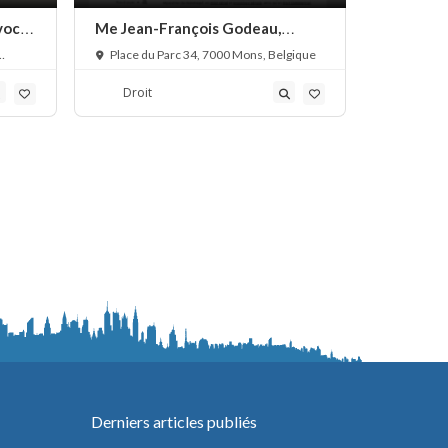
vocat
Me Jean-François Godeau,
Me Fabri
avocat droit civil
droit pén
Place du Parc 34, 7000 Mons, Belgique
Boulevar
Mons, Belg
Droit
Droit
Derniers articles publiés