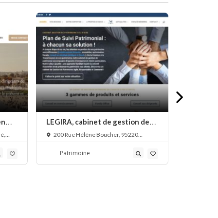
en
LEGIRA, cabinet de gestion de
Groupe G
patrimoine Val-d’Oise
de patri
é,
200 Rue Hélène Boucher, 95220
22 Rue Sa
Herblay, France
France
Patrimoine
Patri