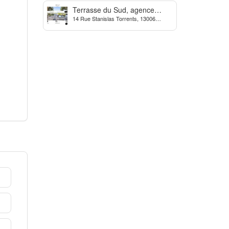
Terrasse du Sud, agence
14 Rue Stanislas Torrents, 13006
Immobilière à Marseille
Marseille, France