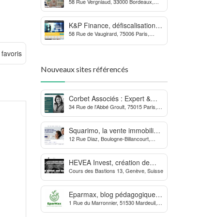
58 Rue Vergniaud, 33000 Bordeaux,
des procédures contre la
France
MDPH
K&P Finance, défiscalisation et
58 Rue de Vaugirard, 75006 Paris,
placements financiers
France
 favoris
Nouveaux sites référencés
Corbet Associés : Expert &
34 Rue de l'Abbé Groult, 75015 Paris,
Partenaire des Dirigeants
France
d’Entreprise
Squarimo, la vente immobilière
12 Rue Diaz, Boulogne-Billancourt,
interactive qui dynamise les
France
transactions
HEVEA Invest, création de
Cours des Bastions 13, Genève, Suisse
société et domiciliation en
Suisse
Eparmax, blog pédagogique
1 Rue du Marronnier, 51530 Mardeuil,
sur les finances personnelles
France