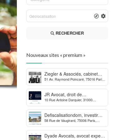
RECHERCHER
Nouveaux sites « premium »
Ziegler & Associés, cabinet
51 Av. Raymond Poincaré, 75016 Paris,
d’avocats en droit bancaire,
France
cryptomonnaie et escroqueries
financières
JR Avocat, droit de
10 Rue Antoine Darquier, 31000
l’environnement et de
Toulouse
l’urbanisme
Defiscalisationdom, investir
58 Rue de Vaugirard, 75006 Paris,
dans l’immobilier neuf Outre-
France
mer
Dyade Avocats, avocat expert