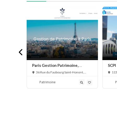
atrimoine
Paris Gestion Patrimoine,
SCPI
gestion patrimoniale
SCPI
5007 Paris,
36 Rue du Faubourg Saint-Honoré,
115
75008 Paris, France
Franc
Patrimoine
P