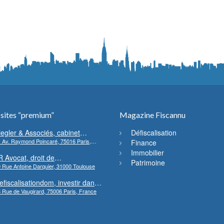
 sites “premium”
Magazine Fiscannu
iegler & Associés, cabinet
Défiscalisation
 Av. Raymond Poincaré, 75016 Paris,
’avocats en droit bancaire,
Finance
rance
ryptomonnaie et escroqueries
Immobilier
R Avocat, droit de
inancières
Patrimoine
 Rue Antoine Darquier, 31000 Toulouse
’environnement et de l’urbanisme
efiscalisationdom, investir dans
 Rue de Vaugirard, 75006 Paris, France
’immobilier neuf Outre-mer