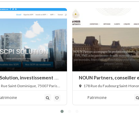
 Solution, investissement en
NOUN Partners, conseiller 
stratégie patrimoniale,
 Rue Saint-Dominique, 75007 Paris,
178 Rue du Faubourg Saint-Honor
financière et immobilière
e
75008 Paris, France
atrimoine
Patrimoine