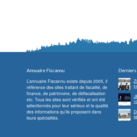
Annuaire Fiscannu
Derniers
L’annuaire Fiscannu existe depuis 2005, il
Z
51
référence des sites traitant de fiscalité, de
d
F
finance, de patrimoine, de défiscalisation
c
J
etc. Tous les sites sont vérifiés et ont été
f
10
l
sélectionnés pour leur sérieux et la qualité
des informations qu’ils proposent dans
D
58
leurs spécialités.
l