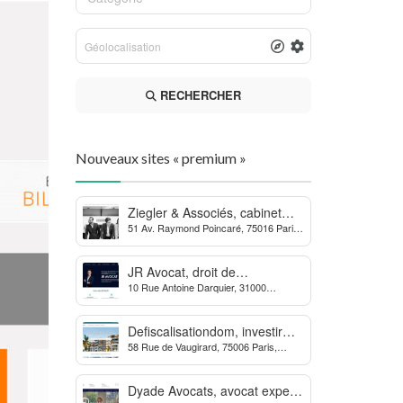
RECHERCHER
Nouveaux sites « premium »
Ziegler & Associés, cabinet
51 Av. Raymond Poincaré, 75016 Paris,
d’avocats en droit bancaire,
France
cryptomonnaie et escroqueries
financières
JR Avocat, droit de
10 Rue Antoine Darquier, 31000
l’environnement et de
Toulouse
l’urbanisme
Defiscalisationdom, investir
58 Rue de Vaugirard, 75006 Paris,
dans l’immobilier neuf Outre-
France
mer
Dyade Avocats, avocat expert