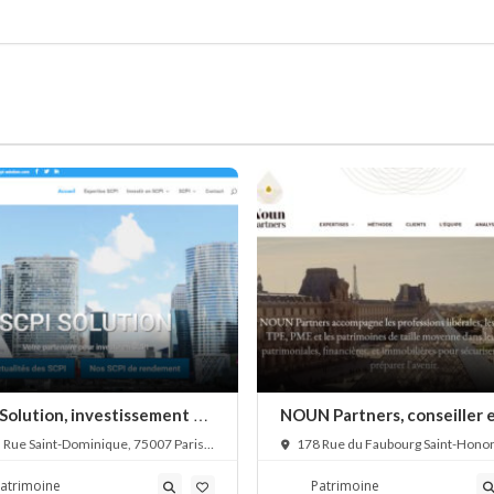
 Solution, investissement en
NOUN Partners, conseiller 
stratégie patrimoniale,
 Rue Saint-Dominique, 75007 Paris,
178 Rue du Faubourg Saint-Honor
financière et immobilière
e
75008 Paris, France
atrimoine
Patrimoine