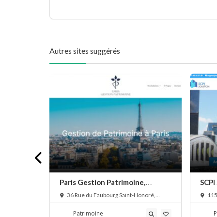
Autres sites suggérés
atrimoine
Paris Gestion Patrimoine,
SCPI
gestion patrimoniale
SCPI
5007 Paris,
36 Rue du Faubourg Saint-Honoré,
115
75008 Paris, France
Franc
Patrimoine
P