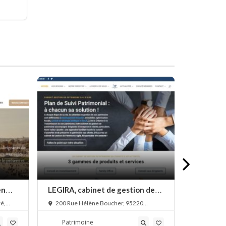
en
LEGIRA, cabinet de gestion de
Groupe G
patrimoine Val-d’Oise
de patri
é,
200 Rue Hélène Boucher, 95220
22 Rue Sa
Herblay, France
France
Patrimoine
Patri