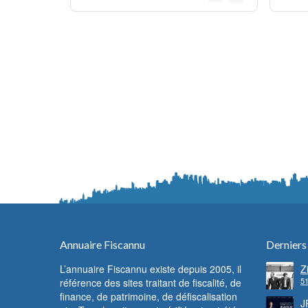
Annuaire Fiscannu
Derniers
L’annuaire Fiscannu existe depuis 2005, il
Z
51
référence des sites traitant de fiscalité, de
d
F
finance, de patrimoine, de défiscalisation
c
J