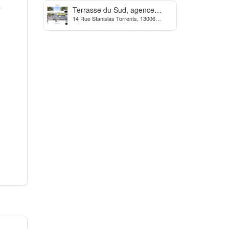
s
Terrasse du Sud, agence
14 Rue Stanislas Torrents, 13006
Immobilière à Marseille
Marseille, France