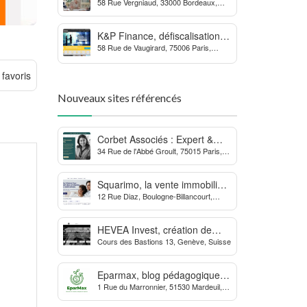
58 Rue Vergniaud, 33000 Bordeaux,
des procédures contre la
France
MDPH
K&P Finance, défiscalisation et
58 Rue de Vaugirard, 75006 Paris,
placements financiers
France
 favoris
Nouveaux sites référencés
Corbet Associés : Expert &
34 Rue de l'Abbé Groult, 75015 Paris,
Partenaire des Dirigeants
France
d’Entreprise
Squarimo, la vente immobilière
12 Rue Diaz, Boulogne-Billancourt,
interactive qui dynamise les
France
transactions
HEVEA Invest, création de
Cours des Bastions 13, Genève, Suisse
société et domiciliation en
Suisse
Eparmax, blog pédagogique
1 Rue du Marronnier, 51530 Mardeuil,
sur les finances personnelles
France