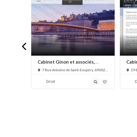
droit de
Cabinet Ginon et associés,
Cabi
notaire
priv
003 Lyon,
7 Rue Antoine de Saint-Exupéry, 69002
29 
Lyon, France
Lyon, 
Droit
D