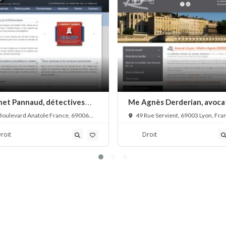
net Pannaud, détectives
Me Agnès Derderian, avoca
és
droit de la famille
Boulevard Anatole France, 69006
49 Rue Servient, 69003 Lyon, Fra
France
roit
Droit