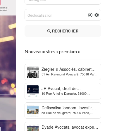
RECHERCHER
Nouveaux sites « premium »
Ziegler & Associés, cabinet
51 Av. Raymond Poincaré, 75016 Paris,
d’avocats en droit bancaire,
France
cryptomonnaie et escroqueries
financières
JR Avocat, droit de
10 Rue Antoine Darquier, 31000
l’environnement et de
Toulouse
l’urbanisme
Defiscalisationdom, investir
58 Rue de Vaugirard, 75006 Paris,
dans l’immobilier neuf Outre-
France
mer
Dyade Avocats, avocat expert