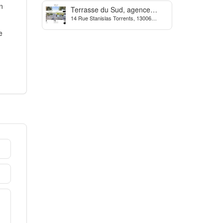
n
Terrasse du Sud, agence
14 Rue Stanislas Torrents, 13006
Immobilière à Marseille
Marseille, France
e