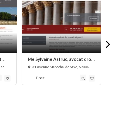
t
Me Sylvaine Astruc, avocat droit
Me Nassé
du travail
droit de
nce
31 Avenue Maréchal de Saxe, 69006
42 Cours 
Lyon, France
France
Droit
Droit