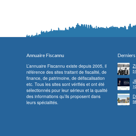
Annuaire Fiscannu
Derniers
L’annuaire Fiscannu existe depuis 2005, il
Z
51
référence des sites traitant de fiscalité, de
d
F
finance, de patrimoine, de défiscalisation
c
J
etc. Tous les sites sont vérifiés et ont été
f
10
l
sélectionnés pour leur sérieux et la qualité
des informations qu’ils proposent dans
D
58
leurs spécialités.
l