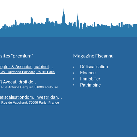
 sites “premium”
Magazine Fiscannu
iegler & Associés, cabinet
Défiscalisation
 Av. Raymond Poincaré, 75016 Paris,
’avocats en droit bancaire,
Finance
rance
ryptomonnaie et escroqueries
Immobilier
R Avocat, droit de
inancières
Patrimoine
 Rue Antoine Darquier, 31000 Toulouse
’environnement et de l’urbanisme
efiscalisationdom, investir dans
 Rue de Vaugirard, 75006 Paris, France
’immobilier neuf Outre-mer