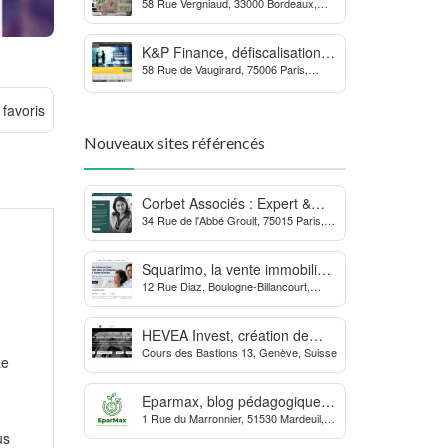
58 Rue Vergniaud, 33000 Bordeaux,
des procédures contre la
France
MDPH
K&P Finance, défiscalisation et
58 Rue de Vaugirard, 75006 Paris,
placements financiers
France
 favoris
Nouveaux sites référencés
Corbet Associés : Expert &
34 Rue de l'Abbé Groult, 75015 Paris,
Partenaire des Dirigeants
France
d’Entreprise
Squarimo, la vente immobilière
12 Rue Diaz, Boulogne-Billancourt,
interactive qui dynamise les
France
transactions
HEVEA Invest, création de
Cours des Bastions 13, Genève, Suisse
société et domiciliation en
Le
Suisse
Eparmax, blog pédagogique
1 Rue du Marronnier, 51530 Mardeuil,
sur les finances personnelles
France
us