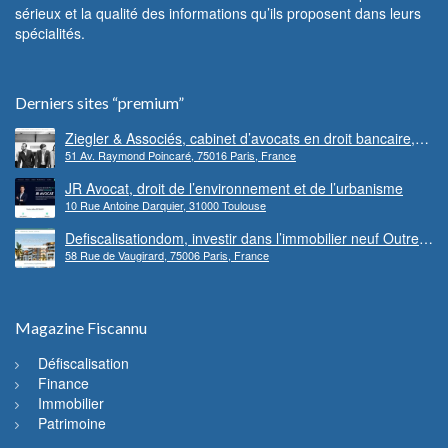
sérieux et la qualité des informations qu’ils proposent dans leurs
spécialités.
Derniers sites “premium”
Ziegler & Associés, cabinet d’avocats en droit bancaire,
51 Av. Raymond Poincaré, 75016 Paris, France
cryptomonnaie et escroqueries financières
JR Avocat, droit de l’environnement et de l’urbanisme
10 Rue Antoine Darquier, 31000 Toulouse
Defiscalisationdom, investir dans l’immobilier neuf Outre-
58 Rue de Vaugirard, 75006 Paris, France
mer
Magazine Fiscannu
Défiscalisation
Finance
Immobilier
Patrimoine