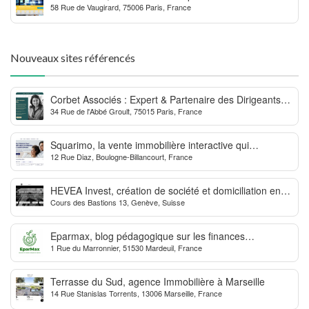
58 Rue de Vaugirard, 75006 Paris, France
Nouveaux sites référencés
Corbet Associés : Expert & Partenaire des Dirigeants
34 Rue de l'Abbé Groult, 75015 Paris, France
d’Entreprise
Squarimo, la vente immobilière interactive qui
12 Rue Diaz, Boulogne-Billancourt, France
dynamise les transactions
HEVEA Invest, création de société et domiciliation en
Cours des Bastions 13, Genève, Suisse
Suisse
Eparmax, blog pédagogique sur les finances
1 Rue du Marronnier, 51530 Mardeuil, France
personnelles
Terrasse du Sud, agence Immobilière à Marseille
14 Rue Stanislas Torrents, 13006 Marseille, France