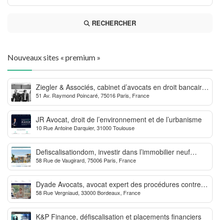
RECHERCHER
Nouveaux sites « premium »
Ziegler & Associés, cabinet d’avocats en droit bancaire,
51 Av. Raymond Poincaré, 75016 Paris, France
cryptomonnaie et escroqueries financières
JR Avocat, droit de l’environnement et de l’urbanisme
10 Rue Antoine Darquier, 31000 Toulouse
Defiscalisationdom, investir dans l’immobilier neuf
58 Rue de Vaugirard, 75006 Paris, France
Outre-mer
Dyade Avocats, avocat expert des procédures contre la
58 Rue Vergniaud, 33000 Bordeaux, France
MDPH
K&P Finance, défiscalisation et placements financiers