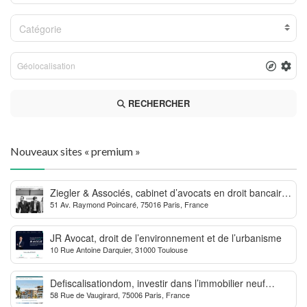
Catégorie
RECHERCHER
Nouveaux sites « premium »
Ziegler & Associés, cabinet d’avocats en droit bancaire,
51 Av. Raymond Poincaré, 75016 Paris, France
cryptomonnaie et escroqueries financières
JR Avocat, droit de l’environnement et de l’urbanisme
10 Rue Antoine Darquier, 31000 Toulouse
Defiscalisationdom, investir dans l’immobilier neuf
58 Rue de Vaugirard, 75006 Paris, France
Outre-mer