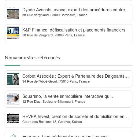
Dyade Avocats, avocat expert des procédures contre la
58 Rue Vergniaud, 33000 Bordeaux, France
MDPH
K&P Finance, défiscalisation et placements financiers
58 Rue de Vaugirard, 75006 Paris, France
Nouveaux sites référencés
Corbet Associés : Expert & Partenaire des Dirigeants
34 Rue de l'Abbé Groult, 75015 Paris, France
d’Entreprise
Squarimo, la vente immobilière interactive qui
12 Rue Diaz, Boulogne-Billancourt, France
dynamise les transactions
HEVEA Invest, création de société et domiciliation en
Cours des Bastions 13, Genève, Suisse
Suisse
Eparmax, blog pédagogique sur les finances