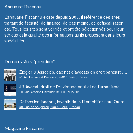
Annuaire Fiscannu
L’annuaire Fiscannu existe depuis 2005, il référence des sites
traitant de fiscalité, de finance, de patrimoine, de défiscalisation
etc. Tous les sites sont vérifiés et ont été sélectionnés pour leur
sérieux et la qualité des informations qu’ils proposent dans leurs
spécialités.
Derniers sites “premium”
Ziegler & Associés, cabinet d’avocats en droit bancaire,
51 Av. Raymond Poincaré, 75016 Paris, France
cryptomonnaie et escroqueries financières
JR Avocat, droit de l’environnement et de l’urbanisme
10 Rue Antoine Darquier, 31000 Toulouse
Defiscalisationdom, investir dans l’immobilier neuf Outre-
58 Rue de Vaugirard, 75006 Paris, France
mer
Magazine Fiscannu