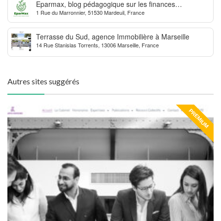
Eparmax, blog pédagogique sur les finances
1 Rue du Marronnier, 51530 Mardeuil, France
personnelles
Terrasse du Sud, agence Immobilière à Marseille
14 Rue Stanislas Torrents, 13006 Marseille, France
Autres sites suggérés
PREMIUM