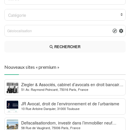
Catégorie
RECHERCHER
Nouveaux sites « premium »
Ziegler & Associés, cabinet d’avocats en droit bancaire,
51 Av. Raymond Poincaré, 75016 Paris, France
cryptomonnaie et escroqueries financières
JR Avocat, droit de l’environnement et de l’urbanisme
10 Rue Antoine Darquier, 31000 Toulouse
Defiscalisationdom, investir dans l’immobilier neuf
58 Rue de Vaugirard, 75006 Paris, France
Outre-mer