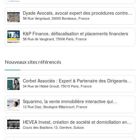
Dyade Avocats, avocat expert des procédures contre la
58 Rue Vergniaud, 33000 Bordeaux, France
MDPH
K&P Finance, défiscalisation et placements financiers
58 Rue de Vaugirard, 75006 Paris, France
Nouveaux sites référencés
Corbet Associés : Expert & Partenaire des Dirigeants
34 Rue de l'Abbé Groult, 75015 Paris, France
d’Entreprise
Squarimo, la vente immobilière interactive qui
12 Rue Diaz, Boulogne-Billancourt, France
dynamise les transactions
HEVEA Invest, création de société et domiciliation en
Cours des Bastions 13, Genève, Suisse
Suisse