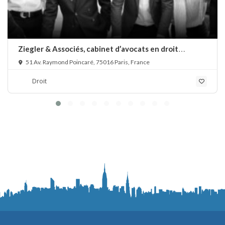
Ziegler & Associés, cabinet d’avocats en droit
bancaire, cryptomonnaie et escroqueries financières
51 Av. Raymond Poincaré, 75016 Paris, France
Droit