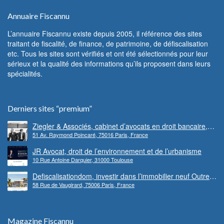
Annuaire Fiscannu
L’annuaire Fiscannu existe depuis 2005, il référence des sites
traitant de fiscalité, de finance, de patrimoine, de défiscalisation
etc. Tous les sites sont vérifiés et ont été sélectionnés pour leur
sérieux et la qualité des informations qu’ils proposent dans leurs
spécialités.
Derniers sites “premium”
Ziegler & Associés, cabinet d’avocats en droit bancaire,
51 Av. Raymond Poincaré, 75016 Paris, France
cryptomonnaie et escroqueries financières
JR Avocat, droit de l’environnement et de l’urbanisme
10 Rue Antoine Darquier, 31000 Toulouse
Defiscalisationdom, investir dans l’immobilier neuf Outre-
58 Rue de Vaugirard, 75006 Paris, France
mer
Magazine Fiscannu