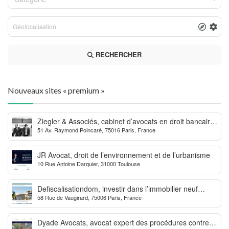
RECHERCHER
Nouveaux sites « premium »
Ziegler & Associés, cabinet d’avocats en droit bancaire,
51 Av. Raymond Poincaré, 75016 Paris, France
cryptomonnaie et escroqueries financières
JR Avocat, droit de l’environnement et de l’urbanisme
10 Rue Antoine Darquier, 31000 Toulouse
Defiscalisationdom, investir dans l’immobilier neuf
58 Rue de Vaugirard, 75006 Paris, France
Outre-mer
Dyade Avocats, avocat expert des procédures contre la