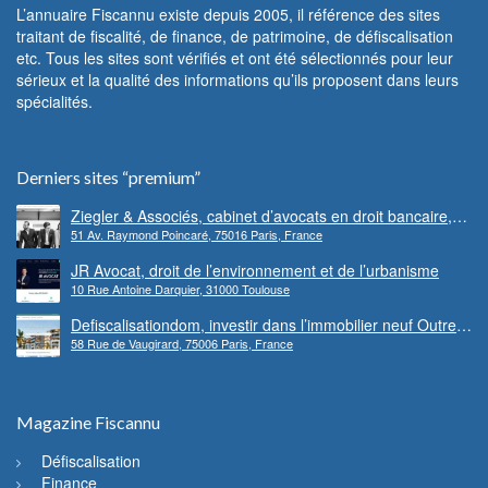
L’annuaire Fiscannu existe depuis 2005, il référence des sites
traitant de fiscalité, de finance, de patrimoine, de défiscalisation
etc. Tous les sites sont vérifiés et ont été sélectionnés pour leur
sérieux et la qualité des informations qu’ils proposent dans leurs
spécialités.
Derniers sites “premium”
Ziegler & Associés, cabinet d’avocats en droit bancaire,
51 Av. Raymond Poincaré, 75016 Paris, France
cryptomonnaie et escroqueries financières
JR Avocat, droit de l’environnement et de l’urbanisme
10 Rue Antoine Darquier, 31000 Toulouse
Defiscalisationdom, investir dans l’immobilier neuf Outre-
58 Rue de Vaugirard, 75006 Paris, France
mer
Magazine Fiscannu
Défiscalisation
Finance