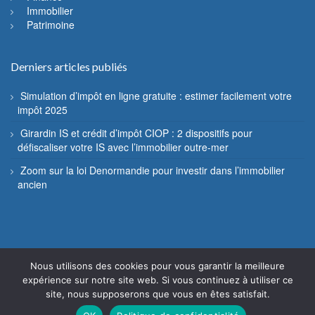
Immobilier
Patrimoine
Derniers articles publiés
Simulation d’impôt en ligne gratuite : estimer facilement votre
impôt 2025
Girardin IS et crédit d’impôt CIOP : 2 dispositifs pour
défiscaliser votre IS avec l’immobilier outre-mer
Zoom sur la loi Denormandie pour investir dans l’immobilier
ancien
Nous utilisons des cookies pour vous garantir la meilleure
© Fiscannu 2005 - 2022 - Reproduction interdite
expérience sur notre site web. Si vous continuez à utiliser ce
site, nous supposerons que vous en êtes satisfait.
Mentions légales
Contact