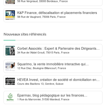
58 Rue Vergniaud, 33000 Bordeaux, France
MDPH
K&P Finance, défiscalisation et placements financiers
58 Rue de Vaugirard, 75006 Paris, France
Nouveaux sites référencés
Corbet Associés : Expert & Partenaire des Dirigeants
34 Rue de l'Abbé Groult, 75015 Paris, France
d’Entreprise
Squarimo, la vente immobilière interactive qui
12 Rue Diaz, Boulogne-Billancourt, France
dynamise les transactions
HEVEA Invest, création de société et domiciliation en
Cours des Bastions 13, Genève, Suisse
Suisse
Eparmax, blog pédagogique sur les finances
1 Rue du Marronnier, 51530 Mardeuil, France
personnelles