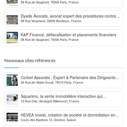
58 Rue de Vaugirard, 75006 Paris, France
Outre-mer
Dyade Avocats, avocat expert des procédures contre la
58 Rue Vergniaud, 33000 Bordeaux, France
MDPH
K&P Finance, défiscalisation et placements financiers
58 Rue de Vaugirard, 75006 Paris, France
Nouveaux sites référencés
Corbet Associés : Expert & Partenaire des Dirigeants
34 Rue de l'Abbé Groult, 75015 Paris, France
d’Entreprise
Squarimo, la vente immobilière interactive qui
12 Rue Diaz, Boulogne-Billancourt, France
dynamise les transactions
HEVEA Invest, création de société et domiciliation en
Cours des Bastions 13, Genève, Suisse
Suisse