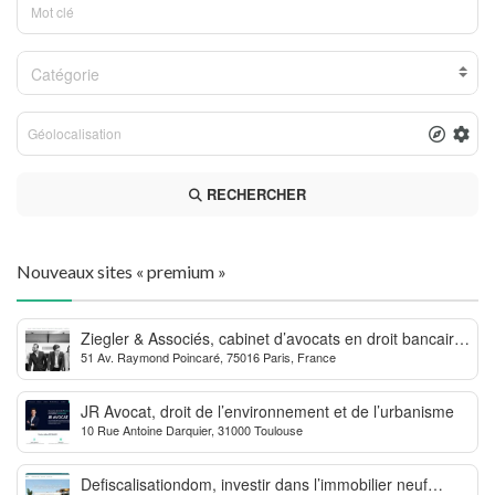
Catégorie
RECHERCHER
Nouveaux sites « premium »
Ziegler & Associés, cabinet d’avocats en droit bancaire,
51 Av. Raymond Poincaré, 75016 Paris, France
cryptomonnaie et escroqueries financières
JR Avocat, droit de l’environnement et de l’urbanisme
10 Rue Antoine Darquier, 31000 Toulouse
Defiscalisationdom, investir dans l’immobilier neuf