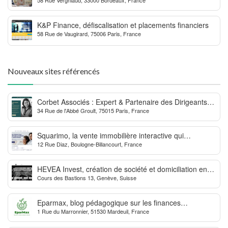
MDPH
K&P Finance, défiscalisation et placements financiers
58 Rue de Vaugirard, 75006 Paris, France
Nouveaux sites référencés
Corbet Associés : Expert & Partenaire des Dirigeants
34 Rue de l'Abbé Groult, 75015 Paris, France
d’Entreprise
Squarimo, la vente immobilière interactive qui
12 Rue Diaz, Boulogne-Billancourt, France
dynamise les transactions
HEVEA Invest, création de société et domiciliation en
Cours des Bastions 13, Genève, Suisse
Suisse
Eparmax, blog pédagogique sur les finances
1 Rue du Marronnier, 51530 Mardeuil, France
personnelles