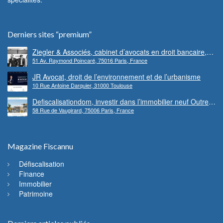
Derniers sites “premium”
Ziegler & Associés, cabinet d’avocats en droit bancaire,
51 Av. Raymond Poincaré, 75016 Paris, France
cryptomonnaie et escroqueries financières
JR Avocat, droit de l’environnement et de l’urbanisme
10 Rue Antoine Darquier, 31000 Toulouse
Defiscalisationdom, investir dans l’immobilier neuf Outre-
58 Rue de Vaugirard, 75006 Paris, France
mer
Magazine Fiscannu
Défiscalisation
Finance
Immobilier
Patrimoine