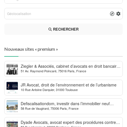
RECHERCHER
Nouveaux sites « premium »
Ziegler & Associés, cabinet d’avocats en droit bancaire,
51 Av. Raymond Poincaré, 75016 Paris, France
cryptomonnaie et escroqueries financières
JR Avocat, droit de l’environnement et de l’urbanisme
10 Rue Antoine Darquier, 31000 Toulouse
Defiscalisationdom, investir dans l’immobilier neuf
58 Rue de Vaugirard, 75006 Paris, France
Outre-mer
Dyade Avocats, avocat expert des procédures contre la
58 Rue Vergniaud, 33000 Bordeaux, France