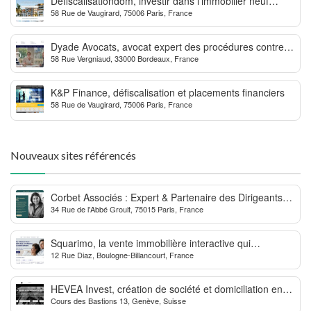
Defiscalisationdom, investir dans l’immobilier neuf
58 Rue de Vaugirard, 75006 Paris, France
Outre-mer
Dyade Avocats, avocat expert des procédures contre la
58 Rue Vergniaud, 33000 Bordeaux, France
MDPH
K&P Finance, défiscalisation et placements financiers
58 Rue de Vaugirard, 75006 Paris, France
Nouveaux sites référencés
Corbet Associés : Expert & Partenaire des Dirigeants
34 Rue de l'Abbé Groult, 75015 Paris, France
d’Entreprise
Squarimo, la vente immobilière interactive qui
12 Rue Diaz, Boulogne-Billancourt, France
dynamise les transactions
HEVEA Invest, création de société et domiciliation en
Cours des Bastions 13, Genève, Suisse
Suisse