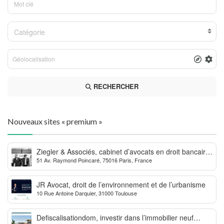
Catégorie
RECHERCHER
Nouveaux sites « premium »
Ziegler & Associés, cabinet d’avocats en droit bancaire,
51 Av. Raymond Poincaré, 75016 Paris, France
cryptomonnaie et escroqueries financières
JR Avocat, droit de l’environnement et de l’urbanisme
10 Rue Antoine Darquier, 31000 Toulouse
Defiscalisationdom, investir dans l’immobilier neuf