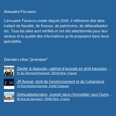
Annuaire Fiscannu
L’annuaire Fiscannu existe depuis 2005, il référence des sites
traitant de fiscalité, de finance, de patrimoine, de défiscalisation
etc. Tous les sites sont vérifiés et ont été sélectionnés pour leur
sérieux et la qualité des informations qu’ils proposent dans leurs
spécialités.
Derniers sites “premium”
Ziegler & Associés, cabinet d’avocats en droit bancaire,
51 Av. Raymond Poincaré, 75016 Paris, France
cryptomonnaie et escroqueries financières
JR Avocat, droit de l’environnement et de l’urbanisme
10 Rue Antoine Darquier, 31000 Toulouse
Defiscalisationdom, investir dans l’immobilier neuf Outre-
58 Rue de Vaugirard, 75006 Paris, France
mer