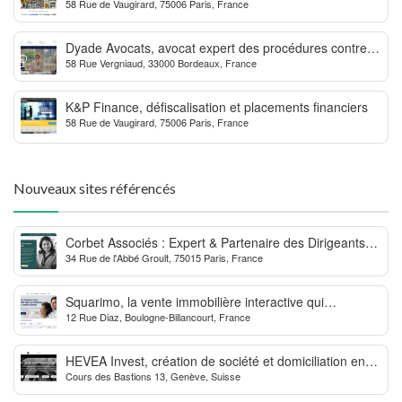
58 Rue de Vaugirard, 75006 Paris, France
Outre-mer
Dyade Avocats, avocat expert des procédures contre la
58 Rue Vergniaud, 33000 Bordeaux, France
MDPH
K&P Finance, défiscalisation et placements financiers
58 Rue de Vaugirard, 75006 Paris, France
Nouveaux sites référencés
Corbet Associés : Expert & Partenaire des Dirigeants
34 Rue de l'Abbé Groult, 75015 Paris, France
d’Entreprise
Squarimo, la vente immobilière interactive qui
12 Rue Diaz, Boulogne-Billancourt, France
dynamise les transactions
HEVEA Invest, création de société et domiciliation en
Cours des Bastions 13, Genève, Suisse
Suisse