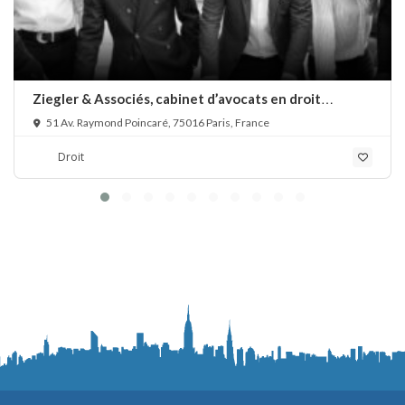
Ziegler & Associés, cabinet d’avocats en droit
bancaire, cryptomonnaie et escroqueries financières
51 Av. Raymond Poincaré, 75016 Paris, France
Droit