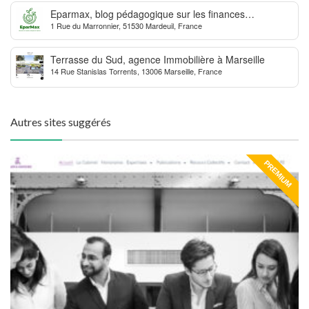
Eparmax, blog pédagogique sur les finances
1 Rue du Marronnier, 51530 Mardeuil, France
personnelles
Terrasse du Sud, agence Immobilière à Marseille
14 Rue Stanislas Torrents, 13006 Marseille, France
Autres sites suggérés
PREMIUM