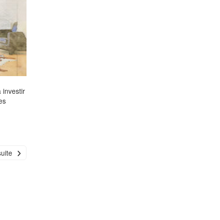
 investir
es
suite
n