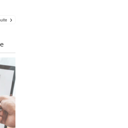
suite
ne