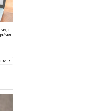
vie, il
mprévus
suite