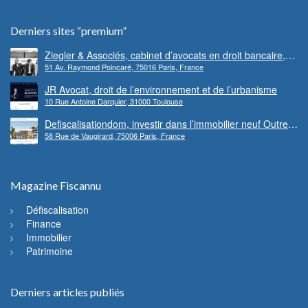
Derniers sites “premium”
Ziegler & Associés, cabinet d’avocats en droit bancaire,
51 Av. Raymond Poincaré, 75016 Paris, France
cryptomonnaie et escroqueries financières
JR Avocat, droit de l’environnement et de l’urbanisme
10 Rue Antoine Darquier, 31000 Toulouse
Defiscalisationdom, investir dans l’immobilier neuf Outre-
58 Rue de Vaugirard, 75006 Paris, France
mer
Magazine Fiscannu
Défiscalisation
Finance
Immobilier
Patrimoine
Derniers articles publiés