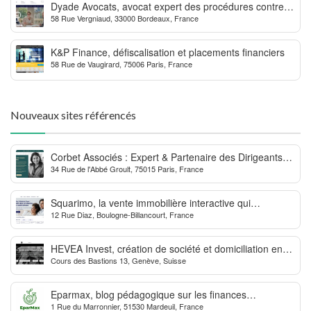
Dyade Avocats, avocat expert des procédures contre la
58 Rue Vergniaud, 33000 Bordeaux, France
MDPH
K&P Finance, défiscalisation et placements financiers
58 Rue de Vaugirard, 75006 Paris, France
Nouveaux sites référencés
Corbet Associés : Expert & Partenaire des Dirigeants
34 Rue de l'Abbé Groult, 75015 Paris, France
d’Entreprise
Squarimo, la vente immobilière interactive qui
12 Rue Diaz, Boulogne-Billancourt, France
dynamise les transactions
HEVEA Invest, création de société et domiciliation en
Cours des Bastions 13, Genève, Suisse
Suisse
Eparmax, blog pédagogique sur les finances
1 Rue du Marronnier, 51530 Mardeuil, France
personnelles