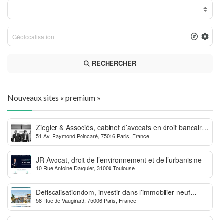
RECHERCHER
Nouveaux sites « premium »
Ziegler & Associés, cabinet d’avocats en droit bancaire,
51 Av. Raymond Poincaré, 75016 Paris, France
cryptomonnaie et escroqueries financières
JR Avocat, droit de l’environnement et de l’urbanisme
10 Rue Antoine Darquier, 31000 Toulouse
Defiscalisationdom, investir dans l’immobilier neuf
58 Rue de Vaugirard, 75006 Paris, France
Outre-mer