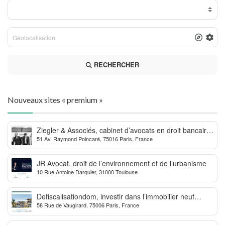
RECHERCHER
Nouveaux sites « premium »
Ziegler & Associés, cabinet d’avocats en droit bancaire,
51 Av. Raymond Poincaré, 75016 Paris, France
cryptomonnaie et escroqueries financières
JR Avocat, droit de l’environnement et de l’urbanisme
10 Rue Antoine Darquier, 31000 Toulouse
Defiscalisationdom, investir dans l’immobilier neuf
58 Rue de Vaugirard, 75006 Paris, France
Outre-mer