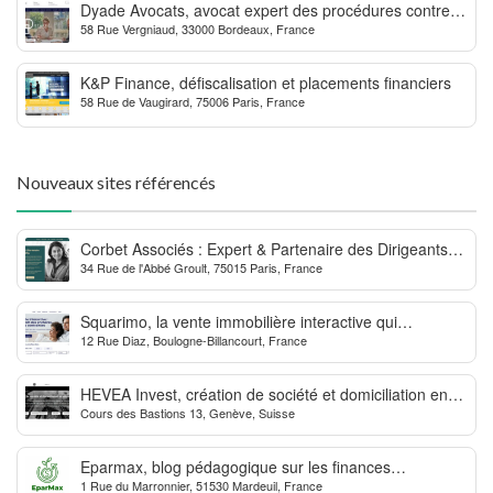
Dyade Avocats, avocat expert des procédures contre la
58 Rue Vergniaud, 33000 Bordeaux, France
MDPH
K&P Finance, défiscalisation et placements financiers
58 Rue de Vaugirard, 75006 Paris, France
Nouveaux sites référencés
Corbet Associés : Expert & Partenaire des Dirigeants
34 Rue de l'Abbé Groult, 75015 Paris, France
d’Entreprise
Squarimo, la vente immobilière interactive qui
12 Rue Diaz, Boulogne-Billancourt, France
dynamise les transactions
HEVEA Invest, création de société et domiciliation en
Cours des Bastions 13, Genève, Suisse
Suisse
Eparmax, blog pédagogique sur les finances
1 Rue du Marronnier, 51530 Mardeuil, France
personnelles