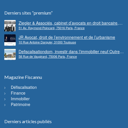
Derniers sites “premium”
Ziegler & Associés, cabinet d’avocats en droit bancaire,
51 Av. Raymond Poincaré, 75016 Paris, France
cryptomonnaie et escroqueries financières
JR Avocat, droit de l’environnement et de l’urbanisme
10 Rue Antoine Darquier, 31000 Toulouse
Defiscalisationdom, investir dans l’immobilier neuf Outre-
58 Rue de Vaugirard, 75006 Paris, France
mer
Magazine Fiscannu
Défiscalisation
Finance
Immobilier
Patrimoine
Derniers articles publiés