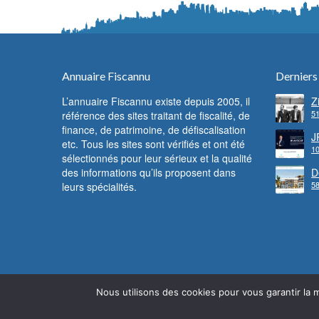
Annuaire Fiscannu
Derniers
L’annuaire Fiscannu existe depuis 2005, il
Z
51
référence des sites traitant de fiscalité, de
d
F
finance, de patrimoine, de défiscalisation
c
J
etc. Tous les sites sont vérifiés et ont été
f
10
l
sélectionnés pour leur sérieux et la qualité
des informations qu’ils proposent dans
D
58
leurs spécialités.
l
Nous utilisons des cookies pour vous garantir la m
© Fiscannu 2005 - 2022 - Reproduction interdite