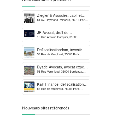
Ziegler & Associés, cabinet
51 Av. Raymond Poincaré, 75016 Paris,
d’avocats en droit bancaire,
France
cryptomonnaie et escroqueries
financières
JR Avocat, droit de
10 Rue Antoine Darquier, 31000
l’environnement et de
Toulouse
l’urbanisme
Defiscalisationdom, investir
58 Rue de Vaugirard, 75006 Paris,
dans l’immobilier neuf Outre-
France
mer
Dyade Avocats, avocat expert
58 Rue Vergniaud, 33000 Bordeaux,
des procédures contre la
France
MDPH
K&P Finance, défiscalisation et
58 Rue de Vaugirard, 75006 Paris,
placements financiers
France
Nouveaux sites référencés