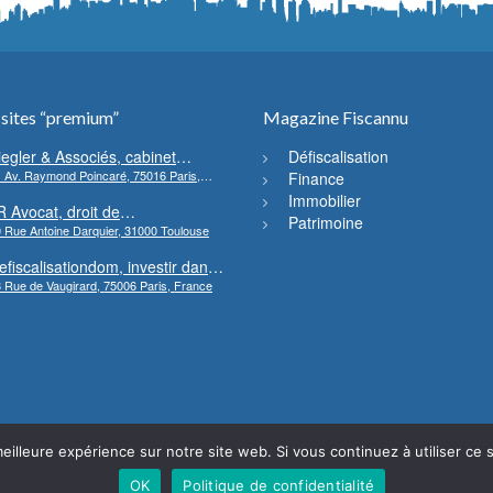
 sites “premium”
Magazine Fiscannu
iegler & Associés, cabinet
Défiscalisation
 Av. Raymond Poincaré, 75016 Paris,
’avocats en droit bancaire,
Finance
rance
ryptomonnaie et escroqueries
Immobilier
R Avocat, droit de
inancières
Patrimoine
 Rue Antoine Darquier, 31000 Toulouse
’environnement et de l’urbanisme
efiscalisationdom, investir dans
 Rue de Vaugirard, 75006 Paris, France
’immobilier neuf Outre-mer
eilleure expérience sur notre site web. Si vous continuez à utiliser ce
OK
Politique de confidentialité