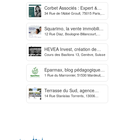
Corbet Associés : Expert &
34 Rue de l'Abbé Groult, 75015 Paris,
Partenaire des Dirigeants
France
d’Entreprise
Squarimo, la vente immobilière
12 Rue Diaz, Boulogne-Billancourt,
interactive qui dynamise les
France
transactions
HEVEA Invest, création de
Cours des Bastions 13, Genève, Suisse
société et domiciliation en
Suisse
Eparmax, blog pédagogique
1 Rue du Marronnier, 51530 Mardeuil,
sur les finances personnelles
France
Terrasse du Sud, agence
14 Rue Stanislas Torrents, 13006
Immobilière à Marseille
Marseille, France