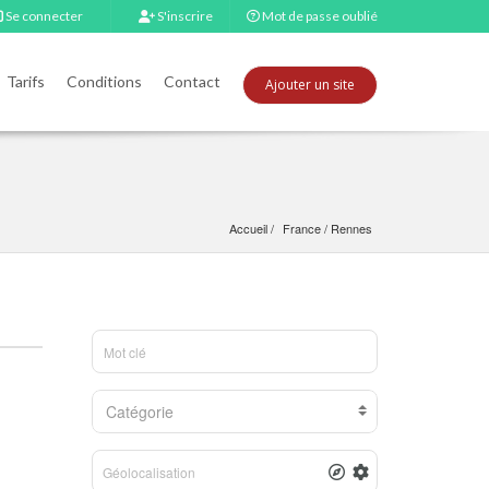
Se connecter
S'inscrire
Mot de passe oublié
Tarifs
Conditions
Contact
Ajouter un site
Accueil
France
 / 
Rennes
Catégorie