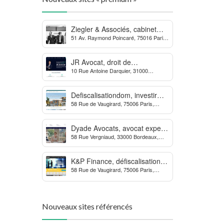
Ziegler & Associés, cabinet
51 Av. Raymond Poincaré, 75016 Paris,
d’avocats en droit bancaire,
France
cryptomonnaie et escroqueries
financières
JR Avocat, droit de
10 Rue Antoine Darquier, 31000
l’environnement et de
Toulouse
l’urbanisme
Defiscalisationdom, investir
58 Rue de Vaugirard, 75006 Paris,
dans l’immobilier neuf Outre-
France
mer
Dyade Avocats, avocat expert
58 Rue Vergniaud, 33000 Bordeaux,
des procédures contre la
France
MDPH
K&P Finance, défiscalisation et
58 Rue de Vaugirard, 75006 Paris,
placements financiers
France
Nouveaux sites référencés