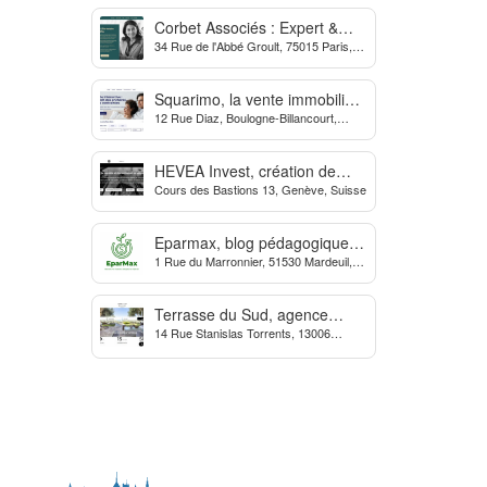
Corbet Associés : Expert &
34 Rue de l'Abbé Groult, 75015 Paris,
Partenaire des Dirigeants
France
d’Entreprise
Squarimo, la vente immobilière
12 Rue Diaz, Boulogne-Billancourt,
interactive qui dynamise les
France
transactions
HEVEA Invest, création de
Cours des Bastions 13, Genève, Suisse
société et domiciliation en
Suisse
Eparmax, blog pédagogique
1 Rue du Marronnier, 51530 Mardeuil,
sur les finances personnelles
France
Terrasse du Sud, agence
14 Rue Stanislas Torrents, 13006
Immobilière à Marseille
Marseille, France