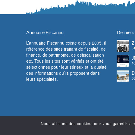
Annuaire Fiscannu
Derniers
L’annuaire Fiscannu existe depuis 2005, il
Z
51
référence des sites traitant de fiscalité, de
d
F
finance, de patrimoine, de défiscalisation
c
J
etc. Tous les sites sont vérifiés et ont été
f
10
l
sélectionnés pour leur sérieux et la qualité
des informations qu’ils proposent dans
D
58
leurs spécialités.
l
Nous utilisons des cookies pour vous garantir la m
© Fiscannu 2005 - 2022 - Reproduction interdite