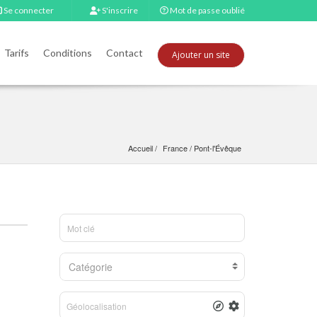
Se connecter
S'inscrire
Mot de passe oublié
Tarifs
Conditions
Contact
Ajouter un site
Accueil
France
 / 
Pont-l'Évêque
Catégorie