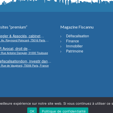
 sites “premium”
Magazine Fiscannu
iegler & Associés, cabinet
Défiscalisation
 Av. Raymond Poincaré, 75016 Paris,
’avocats en droit bancaire,
Finance
rance
ryptomonnaie et escroqueries
Immobilier
R Avocat, droit de
inancières
Patrimoine
 Rue Antoine Darquier, 31000 Toulouse
’environnement et de l’urbanisme
efiscalisationdom, investir dans
 Rue de Vaugirard, 75006 Paris, France
’immobilier neuf Outre-mer
eilleure expérience sur notre site web. Si vous continuez à utiliser ce
OK
Politique de confidentialité