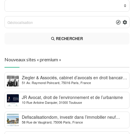
RECHERCHER
Nouveaux sites « premium »
Ziegler & Associés, cabinet d’avocats en droit bancaire,
51 Av. Raymond Poincaré, 75016 Paris, France
cryptomonnaie et escroqueries financières
JR Avocat, droit de l’environnement et de l’urbanisme
10 Rue Antoine Darquier, 31000 Toulouse
Defiscalisationdom, investir dans l’immobilier neuf
58 Rue de Vaugirard, 75006 Paris, France
Outre-mer