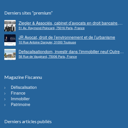
Derniers sites “premium”
Ziegler & Associés, cabinet d’avocats en droit bancaire,
51 Av. Raymond Poincaré, 75016 Paris, France
cryptomonnaie et escroqueries financières
JR Avocat, droit de l’environnement et de l’urbanisme
10 Rue Antoine Darquier, 31000 Toulouse
Defiscalisationdom, investir dans l’immobilier neuf Outre-
58 Rue de Vaugirard, 75006 Paris, France
mer
Magazine Fiscannu
Défiscalisation
Finance
Immobilier
Patrimoine
Derniers articles publiés