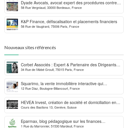
Dyade Avocats, avocat expert des procédures contre la
58 Rue Vergniaud, 33000 Bordeaux, France
MDPH
K&P Finance, défiscalisation et placements financiers
58 Rue de Vaugirard, 75006 Paris, France
Nouveaux sites référencés
Corbet Associés : Expert & Partenaire des Dirigeants
34 Rue de l'Abbé Groult, 75015 Paris, France
d’Entreprise
Squarimo, la vente immobilière interactive qui
12 Rue Diaz, Boulogne-Billancourt, France
dynamise les transactions
HEVEA Invest, création de société et domiciliation en
Cours des Bastions 13, Genève, Suisse
Suisse
Eparmax, blog pédagogique sur les finances
1 Rue du Marronnier, 51530 Mardeuil, France
personnelles