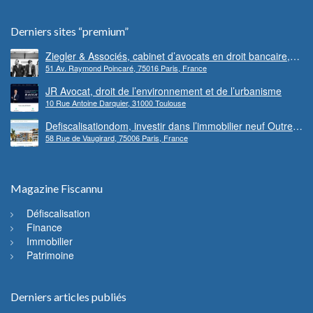
Derniers sites “premium”
Ziegler & Associés, cabinet d’avocats en droit bancaire,
51 Av. Raymond Poincaré, 75016 Paris, France
cryptomonnaie et escroqueries financières
JR Avocat, droit de l’environnement et de l’urbanisme
10 Rue Antoine Darquier, 31000 Toulouse
Defiscalisationdom, investir dans l’immobilier neuf Outre-
58 Rue de Vaugirard, 75006 Paris, France
mer
Magazine Fiscannu
Défiscalisation
Finance
Immobilier
Patrimoine
Derniers articles publiés