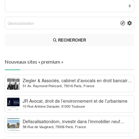
RECHERCHER
Nouveaux sites « premium »
Ziegler & Associés, cabinet d’avocats en droit bancaire,
51 Av. Raymond Poincaré, 75016 Paris, France
cryptomonnaie et escroqueries financières
JR Avocat, droit de l’environnement et de l’urbanisme
10 Rue Antoine Darquier, 31000 Toulouse
Defiscalisationdom, investir dans l’immobilier neuf
58 Rue de Vaugirard, 75006 Paris, France
Outre-mer