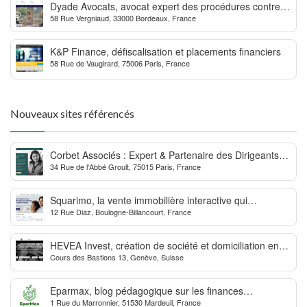
Dyade Avocats, avocat expert des procédures contre la
58 Rue Vergniaud, 33000 Bordeaux, France
MDPH
K&P Finance, défiscalisation et placements financiers
58 Rue de Vaugirard, 75006 Paris, France
Nouveaux sites référencés
Corbet Associés : Expert & Partenaire des Dirigeants
34 Rue de l'Abbé Groult, 75015 Paris, France
d’Entreprise
Squarimo, la vente immobilière interactive qui
12 Rue Diaz, Boulogne-Billancourt, France
dynamise les transactions
HEVEA Invest, création de société et domiciliation en
Cours des Bastions 13, Genève, Suisse
Suisse
Eparmax, blog pédagogique sur les finances
1 Rue du Marronnier, 51530 Mardeuil, France
personnelles